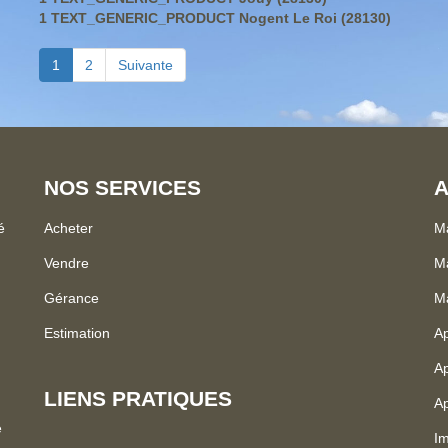
1 TEXT_GENERIC_PRODUCT Nogent Le Roi (28130)
1
2
Suivante
NOS SERVICES
A
é
Acheter
Ma
Vendre
Ma
Gérance
M
Estimation
A
Ap
LIENS PRATIQUES
Ap
e
I