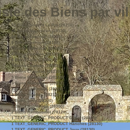
iste des Biens par vil
55 Biens Nogent Le Roi (28210)
46 Biens Maintenon (28130)
19 Biens Epernon (28230)
6 Biens Epernon (28130)
5 Biens Gallardon (28320)
4 Biens Epernon (28320)
4 Biens Ablis (78660)
3 Biens Chartres (28000)
3 Biens Chaudon (28210)
3 Biens Faverolles (28210)
3 Biens Maintenon (28210)
2 Biens Coulombs (28210)
2 Biens Houdan (28210)
2 Biens Jouy (28300)
2 Biens Maintenon (28300)
2 Biens Rambouillet (78120)
1 TEXT_GENERIC_PRODUCT Dreux (28100)
1 TEXT_GENERIC_PRODUCT Hanches (28130)
1 TEXT_GENERIC_PRODUCT Jouy (28130)