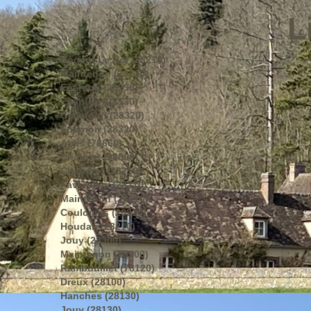
L
Nogent Le Roi (28210)
Maintenon (28130)
Epernon (28230)
Epernon (28130)
Gallardon (28320)
Epernon (28320)
Ablis (78660)
Chartres (28000)
Chaudon (28210)
Faverolles (28210)
Maintenon (28210)
Coulombs (28210)
Houdan (28210)
Jouy (28300)
Maintenon (28300)
Rambouillet (78120)
Dreux (28100)
Hanches (28130)
Jouy (28130)