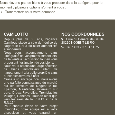
Nous n'avons pas de biens à vous proposer dans la catégorie pour le
moment , plusieurs options s'offrent à vous :
Transmettez-nous votre demande
CAMILOTTO
NOS COORDONNÉES
Depuis plus de 30 ans, l’agence
1 rue du Général de Gaulle
Camilotto située à côté de l’église de
28210 NOGENT-LE-ROI
Nogent le Roi a su allier authenticité
Tél. : +33 2 37 51 11 75
et modernité.
Nous vous accompagnons dans
l’intégralité de vos projets immobiliers,
de la vente à l’acquisition tout en vous
proposant l’estimation de vos biens.
Nous vous offrons une large sélection
de biens immobiliers allant de
l’appartement à la belle propriété sans
oublier les terrains à bâtir.
Grâce à un ancrage local, nous avons
une parfaite connaissance du marché
sur les secteurs de Nogent le roi,
Epernon, Maintenon, Villemeux sur
eure, Dreux, Faverolles, Tremblay les
Villages, Hanches, Houdan ainsi que
vers les axes de la R.N.12 et de la
R.N.154.
Pour chaque étape de votre projet
immobilier, notre équipe est à votre
disposition et vous garantit un