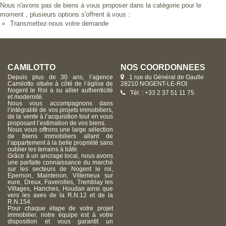
Nous n'avons pas de biens à vous proposer dans la catégorie pour le
moment , plusieurs options s'offrent à vous :
Transmettez-nous votre demande
CAMILOTTO
NOS COORDONNÉES
Depuis plus de 30 ans, l’agence
1 rue du Général de Gaulle
Camilotto située à côté de l’église de
28210 NOGENT-LE-ROI
Nogent le Roi a su allier authenticité
Tél. : +33 2 37 51 11 75
et modernité.
Nous vous accompagnons dans
l’intégralité de vos projets immobiliers,
de la vente à l’acquisition tout en vous
proposant l’estimation de vos biens.
Nous vous offrons une large sélection
de biens immobiliers allant de
l’appartement à la belle propriété sans
oublier les terrains à bâtir.
Grâce à un ancrage local, nous avons
une parfaite connaissance du marché
sur les secteurs de Nogent le roi,
Epernon, Maintenon, Villemeux sur
eure, Dreux, Faverolles, Tremblay les
Villages, Hanches, Houdan ainsi que
vers les axes de la R.N.12 et de la
R.N.154.
Pour chaque étape de votre projet
immobilier, notre équipe est à votre
disposition et vous garantit un