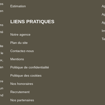
os
Estimation
Ap
 en
Ap
LIENS PRATIQUES
Ap
ns
Im
été
Notre agence
Te
Plan du site
te
Contactez-nous
 le
Mentions
x,
an
Politique de confidentialité
Politique des cookies
re
Nos honoraires
un
Recrutement
nd
Nos partenaires