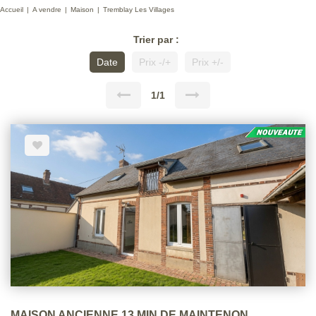
Accueil
A vendre
Maison
Tremblay Les Villages
Trier par :
Date
Prix -/+
Prix +/-
1/1
MAISON ANCIENNE 13 MIN DE MAINTENON