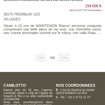
154 000 €
dont 6.21% TTC d'honoraires
28170 TREMBLAY LES
VILLAGES
Située à 13 min de MAINTENON Maison ancienne restaurée
comprenant une belle pièce de vie avec une cheminée insert,
une cuisine aménagée ouverte sur le séjour, une salle d'eau, un
bureau. A l'étage : une pièce palière, deux belles chambres. Un
grand garage, un porche et deux dépendances. Le tout sur un
terrain clos de 220 m² environ . DPE D.
1/1
CAMILOTTO
NOS COORDONNÉES
Depuis plus de 30 ans, l’agence
1 rue du Général de Gaulle
Camilotto située à côté de l’église de
28210 NOGENT-LE-ROI
Nogent le Roi a su allier authenticité
Tél. : +33 2 37 51 11 75
et modernité.
Nous vous accompagnons dans