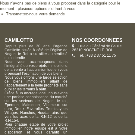
Nous n'avons pas de biens à vous proposer dans la catégorie pour le
moment , plusieurs options s'offrent à vous :
Transmettez-nous votre demande
CAMILOTTO
NOS COORDONNÉES
Depuis plus de 30 ans, l’agence
1 rue du Général de Gaulle
Camilotto située à côté de l’église de
28210 NOGENT-LE-ROI
Nogent le Roi a su allier authenticité
Tél. : +33 2 37 51 11 75
et modernité.
Nous vous accompagnons dans
l’intégralité de vos projets immobiliers,
de la vente à l’acquisition tout en vous
proposant l’estimation de vos biens.
Nous vous offrons une large sélection
de biens immobiliers allant de
l’appartement à la belle propriété sans
oublier les terrains à bâtir.
Grâce à un ancrage local, nous avons
une parfaite connaissance du marché
sur les secteurs de Nogent le roi,
Epernon, Maintenon, Villemeux sur
eure, Dreux, Faverolles, Tremblay les
Villages, Hanches, Houdan ainsi que
vers les axes de la R.N.12 et de la
R.N.154.
Pour chaque étape de votre projet
immobilier, notre équipe est à votre
disposition et vous garantit un