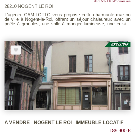
dont 5% TTC d'honoraires
28210 NOGENT LE ROI
L'agence CAMILOTTO vous propose cette charmante maison
de ville à Nogent-le-Roi, offrant un séjour chaleureux avec un
poêle à granulés, une salle à manger lumineuse, une cuisine
équipée ainsi qu'une salle d'eau. À l'étage : trois belles
chambres, un bureau. Un grenier aménagé au deuxième étage.
Un grand terrain d'environ 920 m² offre une vue imprenable sur
la ville ! Une pièce indépendante avec mezzanine, ainsi qu'une
cave, une buanderie et un atelier complètent ce bien. Parfait
pour ceux qui recherchent confort et espace dans un cadre
paisible en centre ville.
A VENDRE - NOGENT LE ROI - IMMEUBLE LOCATIF
189 900 €