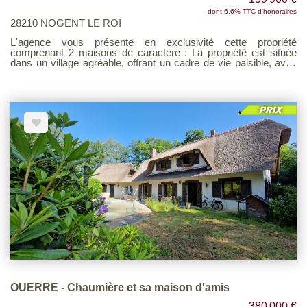
dont 6.6% TTC d'honoraires
28210 NOGENT LE ROI
L'agence vous présente en exclusivité cette propriété
comprenant 2 maisons de caractère : La propriété est située
dans un village agréable, offrant un cadre de vie paisible, avec
des commerces et des écoles à proximité. L'environnement est
vraiment charmant. Cette maison de plain-pied se compose
d'un salon, d'une cuisine, d'une chambre, d'une salle de bains et
d'un WC. En face de la maison, vous trouverez une seconde
habitation qui comprend un salon avec cheminée, une petite
cuisine, deux pièces indépendantes, un cellier un atelier, une
cave. Une grange attenante complète cet ensemble.
L'ensemble du bien est implanté sur un terrain de 1 010 m². À
noter que cette propriété nécessite des travaux de rénovation.
OUERRE - Chaumière et sa maison d'amis
380 000 €