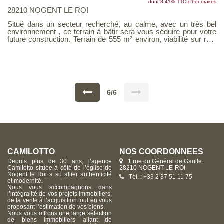
dont 8.41% TTC d'honoraires
28210 NOGENT LE ROI
Situé dans un secteur recherché, au calme, avec un très bel
environnement , ce terrain à bâtir sera vous séduire pour votre
future construction. Terrain de 555 m² environ, viabilité sur rue,
assainissement individuel, entièrement clos
6/6
CAMILOTTO
NOS COORDONNÉES
Depuis plus de 30 ans, l’agence
1 rue du Général de Gaulle
Camilotto située à côté de l’église de
28210 NOGENT-LE-ROI
Nogent le Roi a su allier authenticité
Tél. : +33 2 37 51 11 75
et modernité.
Nous vous accompagnons dans
l’intégralité de vos projets immobiliers,
de la vente à l’acquisition tout en vous
proposant l’estimation de vos biens.
Nous vous offrons une large sélection
de biens immobiliers allant de