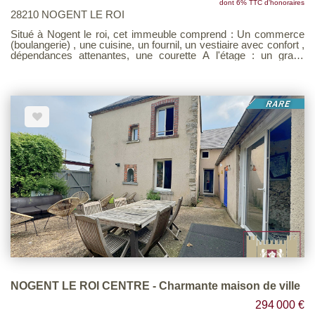
dont 6% TTC d'honoraires
28210 NOGENT LE ROI
Situé à Nogent le roi, cet immeuble comprend : Un commerce
(boulangerie) , une cuisine, un fournil, un vestiaire avec confort ,
dépendances attenantes, une courette A l'étage : un grand
appartement comprenant une pièce de vie avec la cuisine
aménagée ouverte, une salle de bains avec toilette, 3
chambres, un bureau. Au deuxième étage : une belle pièce. (le
tout loué pour un loyer mensuel de 1 712 €). L'appartement est
d'une surface de 128 m² La surface total de l'immeuble
appartement et commerce est de 354 m²
NOGENT LE ROI CENTRE - Charmante maison de ville
294 000 €