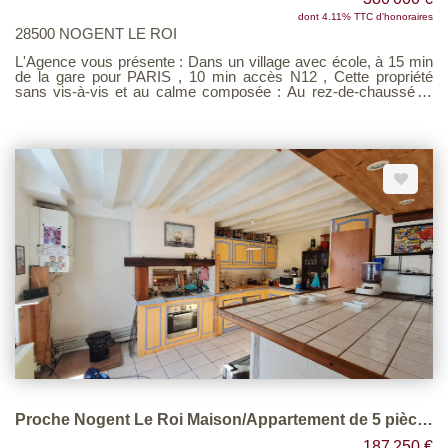
dont 4.11% TTC d'honoraires
28500 NOGENT LE ROI
L'Agence vous présente : Dans un village avec école, à 15 min
de la gare pour PARIS , 10 min accès N12 , Cette propriété
sans vis-à-vis et au calme composée : Au rez-de-chaussée :
Une entrée sur une salle à manger , une cuisine et arrière
cuisine, wc un salon avec poêle à bois donnant accès sur le
jardin et la piscine, une suite parentale avec salle de bains et
wc. A l'étage un palier desservant cinq chambres , un wc et une
salle de bain, grenier au dessus . Et sa maison d'amis offrant
une belle pièce de vie avec cuisine donnant sur une terrasse ,
un wc et à l'étage une chambre et salle de bains. En extérieur ,
une piscine un garage , une serre le tout sur un beau terrain
boisé et clos de plus de 7000m². Posez vos valises : le calme et
le charme sont au rendez-vous. Voir page 7 du Barème
d'honoraires consultable sur notre site
Proche Nogent Le Roi Maison/Appartement de 5 pièces
187 250 €