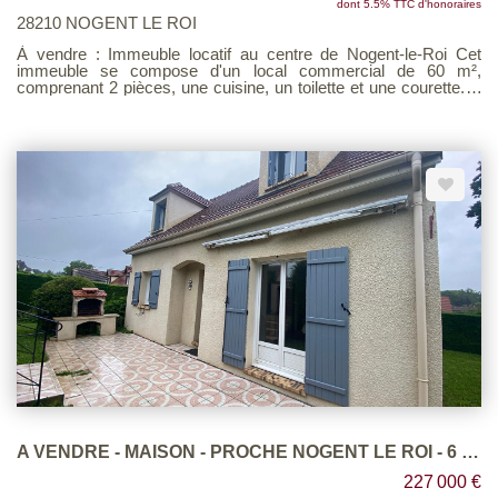
dont 5.5% TTC d'honoraires
28210 NOGENT LE ROI
À vendre : Immeuble locatif au centre de Nogent-le-Roi Cet
immeuble se compose d'un local commercial de 60 m²,
comprenant 2 pièces, une cuisine, un toilette et une courette. À
l'étage, vous trouverez un appartement F2 de 59 m² avec :
Entrée sur cuisine, Chambre, Salle de bains, WC, Salon-séjour,
Dressing et de nombreux rangements. Le grenier est
aménageable, offrant un potentiel supplémentaire. Loyer total :
1150 € par mois. N'hésitez pas à nous contacter pour plus
d'informations ou pour organiser une visite !
A VENDRE - MAISON - PROCHE NOGENT LE ROI - 6 PIECES
227 000 €