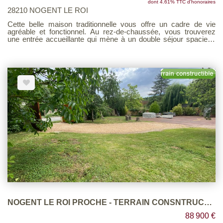
dont 4.61% TTC d'honoraires
28210 NOGENT LE ROI
Cette belle maison traditionnelle vous offre un cadre de vie
agréable et fonctionnel. Au rez-de-chaussée, vous trouverez
une entrée accueillante qui mène à un double séjour spacieux
de 32 m², parfait pour vos moments de convivialité, avec un
insert qui ajoute une touche chaleureuse. La cuisine aménagée
de 11 m² est idéale pour préparer vos repas. Ce niveau
comprend également une chambre confortable et un WC
séparé. À l'étage, un palier dessert trois chambres lumineuses,
offrant ainsi un espace privé pour toute la famille. Vous y
découvrirez également une salle de bains bien agencée et un
autre WC. Le sous-sol total abrite un coin buanderie pratique et
un garage pouvant accueillir deux voitures, vous offrant ainsi
tout l'espace nécessaire pour votre rangement. À l'extérieur, la
terrasse carrelée est parfaite pour vos repas en plein air, et le
barbecue vous permettra de profiter des journées ensoleillées.
Le terrain clos de 741 m² vous garantit tranquillité et intimité. Les
fenêtres en PVC double vitrage assurent un bon confort
thermique. De plus, vous serez ravi d'apprendre que les écoles
et les commerces sont accessibles à pied, rendant cette
maison idéale pour un cadre de vie paisible et pratique. Une
visite s'impose pour découvrir tout le potentiel de ce bien !
NOGENT LE ROI PROCHE - TERRAIN CONSNTRUCTIBLE
88 900 €