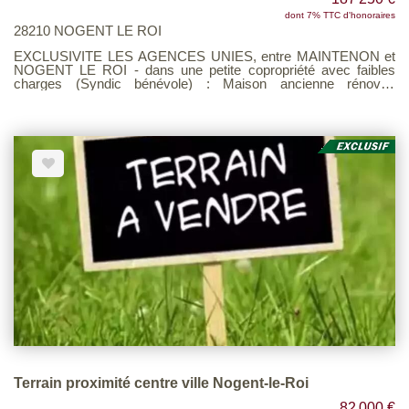
dont 7% TTC d'honoraires
28210 NOGENT LE ROI
EXCLUSIVITE LES AGENCES UNIES, entre MAINTENON et
NOGENT LE ROI - dans une petite copropriété avec faibles
charges (Syndic bénévole) : Maison ancienne rénovée
composée de : Au rez-de-chaussée : salon/salle à manger avec
cheminée, cuisine aménagée et équipée, wc, A l' étage :
chambre en mezzanine, bureau et espace bureau en
mezzanine, salle d'eau/wc. Jardinet privatif et deux places de
stationnement Copropriété de 16 lots - Voir page 7 du Barème
d'honoraires consultable sur notre site
Terrain proximité centre ville Nogent-le-Roi
82 000 €