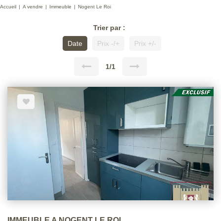
Accueil
A vendre
Immeuble
Nogent Le Roi
Trier par :
Date
Prix -/+
Prix +/-
1/1
IMMEUBLE A NOGENT LE ROI