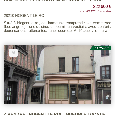
222 600 €
dont 6% TTC d'honoraires
28210 NOGENT LE ROI
Situé à Nogent le roi, cet immeuble comprend : Un commerce
(boulangerie) , une cuisine, un fournil, un vestiaire avec confort ,
dépendances attenantes, une courette A l'étage : un grand
appartement comprenant une pièce de vie avec la cuisine
aménagée ouverte, une salle de bains avec toilette, 3
chambres, un bureau. Au deuxième étage : une belle pièce. (le
tout loué pour un loyer mensuel de 1 712 €). L'appartement est
d'une surface de 128 m² La surface total de l'immeuble
appartement et commerce est de 354 m²
A VENDRE - NOGENT LE ROI - IMMEUBLE LOCATIF