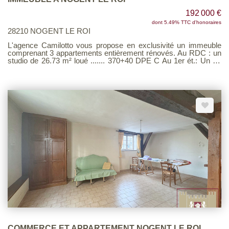
192 000 €
dont 5.49% TTC d'honoraires
28210 NOGENT LE ROI
L'agence Camilotto vous propose en exclusivité un immeuble
comprenant 3 appartements entièrement rénovés. Au RDC : un
studio de 26.73 m² loué ....... 370+40 DPE C Au 1er ét.: Un F2
de 30.86 m² loué...... 410+35 DPE C Au 2éme ét: Un studio de
26.71 m² loué ..... 345+15 DPE D LOYER ANNUEL : 13 500 €
HC Une terrasse. PAS DE TRAVAUX A PREVOIR SPECIAL
INVESTISSEUR .
COMMERCE ET APPARTEMENT NOGENT LE ROI