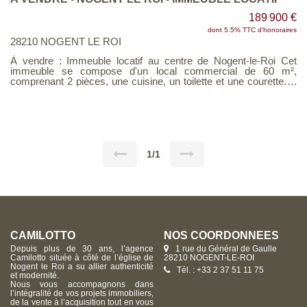
189 900 €
dont 5.5% TTC d'honoraires
28210 NOGENT LE ROI
À vendre : Immeuble locatif au centre de Nogent-le-Roi Cet
immeuble se compose d'un local commercial de 60 m²,
comprenant 2 pièces, une cuisine, un toilette et une courette. À
l'étage, vous trouverez un appartement F2 de 59 m² avec :
Entrée sur cuisine, Chambre, Salle de bains, WC, Salon-séjour,
Dressing et de nombreux rangements. Le grenier est
aménageable, offrant un potentiel supplémentaire. Loyer total :
1150 € par mois. N'hésitez pas à nous contacter pour plus
d'informations ou pour organiser une visite !
1/1
CAMILOTTO
NOS COORDONNÉES
Depuis plus de 30 ans, l’agence
1 rue du Général de Gaulle
Camilotto située à côté de l’église de
28210 NOGENT-LE-ROI
Nogent le Roi a su allier authenticité
Tél. : +33 2 37 51 11 75
et modernité.
Nous vous accompagnons dans
l’intégralité de vos projets immobiliers,
de la vente à l’acquisition tout en vous