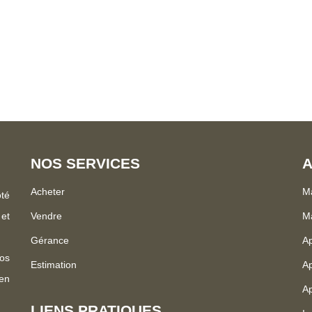
NOS SERVICES
A
Acheter
Ma
ôté
 et
Vendre
Ma
Gérance
Ap
os
Estimation
Ap
 en
Ap
LIENS PRATIQUES