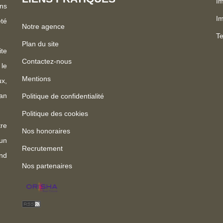
Im
ns
I
été
Notre agence
Te
Plan du site
te
Contactez-nous
 le
Mentions
x,
an
Politique de confidentialité
Politique des cookies
re
Nos honoraires
un
Recrutement
nd
Nos partenaires