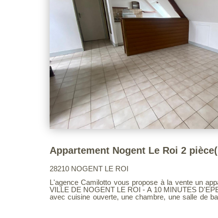
Appartement Nogent Le Roi 2 pièce(
28210 NOGENT LE ROI
L'agence Camilotto vous propose à la vente un a
VILLE DE NOGENT LE ROI - A 10 MINUTES D'EPERNON. Il comprend 
avec cuisine ouverte, une chambre, une salle de b
de parking complète ce bien. LOUE 390 CC. Dans une copropriété de 20 lots dont 10
d'habitation, Pas de procédure en cours.