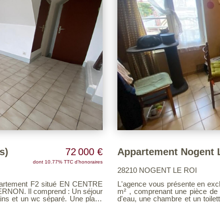
s)
72 000 €
dont 10.77% TTC d'honoraires
28210 NOGENT LE ROI
ppartement F2 situé EN CENTRE
L'agence vous présente en exclusi
: Un séjour
m² , comprenant une pièce de 
ains et un wc séparé. Une place
d'eau, une chambre et un toilette. Une place 
204 HC/ AN