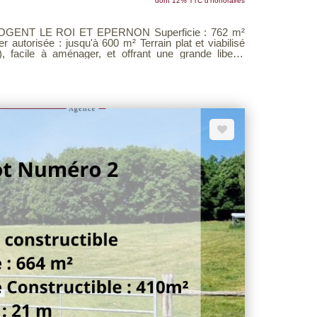
dont 12% TTC d'honoraires
 autorisée : jusqu'à 600 m² Terrain plat et viabilisé
ut), facile à aménager, et offrant une grande liberté
euse. Exclusivité les Agences Unies
res consultable sur notre site