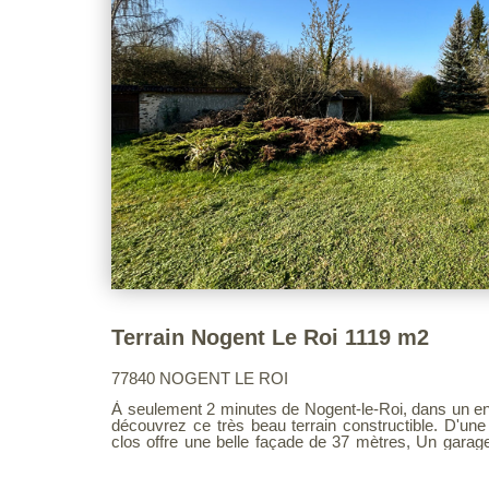
Terrain Nogent Le Roi 1119 m2
77840 NOGENT LE ROI
À seulement 2 minutes de Nogent-le-Roi, dans un e
découvrez ce très beau terrain constructible. D'une surface de 1119 m², ce terrain
clos offre une belle façade de 37 mètres, Un garage est déjà présent sur le terrain.
Les réseaux (viabilité) sont situés sur rue,. Commerc