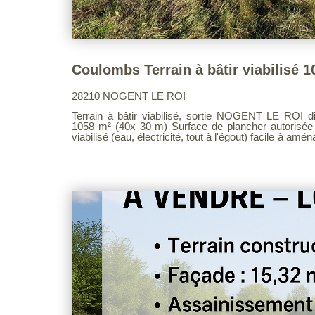
28210 NOGENT LE ROI
Terrain à bâtir viabilisé, sortie NOGENT LE ROI directio
1058 m² (40x 30 m) Surface de plancher autorisée :
viabilisé (eau, électricité, tout à l'égout) facile à amé
architecturale grâce à sa surface plancher généreuse. Exclusivité les Agences Un
Voir page 9 du Barème d'honoraires consultable sur n