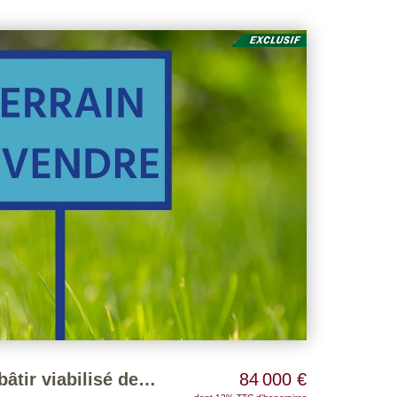
Coulombs - Terrain à bâtir viabilisé de 762 m²
84 000 €