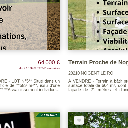
64 000 €
dont 10.34% TTC d'honoraires
28210 NOGENT LE ROI
 - LOT N°5** Situé dans un
À VENDRE - Terrain à bâtir proche de Nogent l
ficie de **589 m²**, issu d'une
surface totale de 664 m², dont 410 m² sont 
façade de 21 mètres et d'une viabil
individuel à prévoir. Idéal pour un projet de construction dans un environnement
mations, contactez-nous.
calme et verdoya