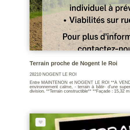
Terrain proche de Nogent le Roi
28210 NOGENT LE ROI
Entre MAINTENON et NOGENT LE ROI **À VENDRE
environnement calme, - terrain à bâtir- d'une super
division. **Terrain constructible** **Façade : 15,32 m** **Assainissement individuel à
prévoir** **Viabilités sur rue** - Idéal pour concrétiser votre projet de construction
dans un cadre agréable ! - Pour plus d'infor