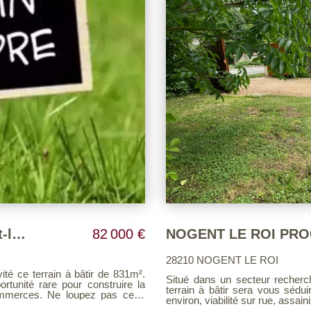
Terrain proximité centre ville Nogent-le-Roi
82 000 €
28210 NOGENT LE ROI
 ce terrain à bâtir de 831m².
Situé dans un secteur recherc
portunité rare pour construire la
terrain à bâtir sera vous sédui
pez pas cette
environ, viabilité sur rue,
aniser une visite. Barème