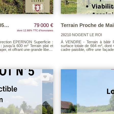
Coulombs Terrain à bâtir viabilisé 1058 m²
79 000 €
Terrain Proche de Ma
dont 12.86% TTC d'honoraires
28210 NOGENT LE ROI
n EPERNON Superficie :
À VENDRE - Terrain à bâtir Proche de Mainten
 jusqu'à 600 m² Terrain plat et
surface totale de 664 m², dont 410 m² sont c
nager, et offrant une grande liberté
cadre paisible, offre une façade
ies
Prévoir un assainissement individuel. Une belle opportunité pour c
otre site
projet de construction dans un environnement 
pour une visite sur place, conta