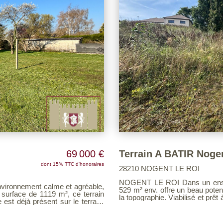
69 000 €
Terrain A BATIR Noge
dont 15% TTC d'honoraires
28210 NOGENT LE ROI
NOGENT LE ROI Dans un ensemb
nvironnement calme et agréable,
529 m² env. offre un beau potent
la topographie. Viabilisé et prêt à accueillir votre maison, il profite d'un environnement
résidentiel agréable, à proximité des commodités, des écoles et des commerces de
es et écoles sur place.
Nogent-le-Roi. Libre de tous constructeurs. EXCLUSIVITE LES AGENCES UNIES
Barème d'honoraires page 8 cons