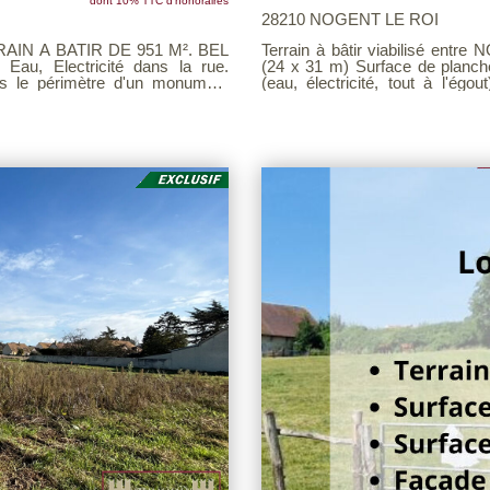
dont 10% TTC d'honoraires
28210 NOGENT LE ROI
IN A BATIR DE 951 M². BEL
Terrain à bâtir viabilisé entre NOGENT LE ROI ET EPERNON Superficie : 762 m²
, Electricité dans la rue.
(24 x 31 m) Surface de plancher
ans le périmètre d'un monument
(eau, électricité, tout à l'égo
.
architecturale grâce à sa surface plancher génér
Voir page 9 du Barème d'honorai