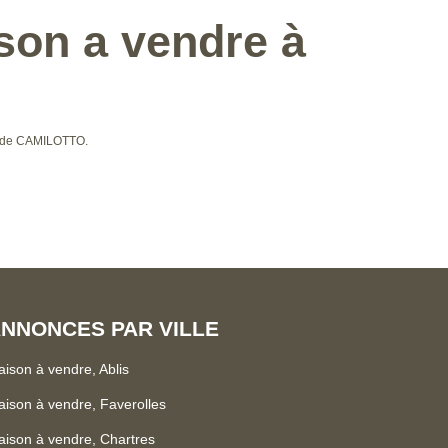
son a vendre à
s de CAMILOTTO.
NNONCES PAR VILLE
ison à vendre, Ablis
ison à vendre, Faverolles
ison à vendre, Chartres