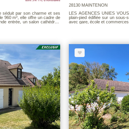
dont 5% TTC d'honoraires
28130 MAINTENON
éduit par son charme et ses
LES AGENCES UNIES VOUS PROPOSENT EN EX
e 960 m², elle offre un cadre de
plain-pied édifiée sur un sous-s
avec gare, école et commerces accessibles à pied.
lumineuse, d'un salon-séjour, d
 une salle d'eau avec WC et une
cuisine aménagée, de deux cham
WC. Le tout est implanté sur un terrain clos, entretenu et d'environ 980 m², offrant un
cadre de vie agréable et verdoyant. Un bien fonctionnel et parfai
propriété, idéale pour un atelier,
découvrir san