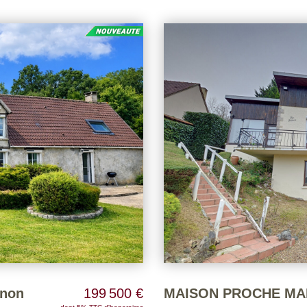
r dessert trois chambres, ainsi
avec baignoire et douche, une cha
et WC. Les combles
desservant quatre chambres, une
 envies. À l'extérieur,
garer deux voitures, un atelier
ice de garage, complétée par un
Voir page 7 du Barème d'honorai
rme et espaces de stockage
enon
199 500 €
MAISON PROCHE MA