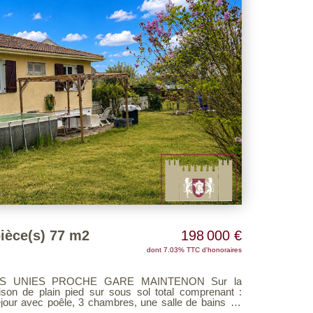
ièce(s) 77 m2
198 000 €
dont 7.03% TTC d'honoraires
MAINTENON Sur la
jour avec poêle, 3 chambres, une salle de bains , 2
t un garage , atelier , chaufferie , et une pièce qui