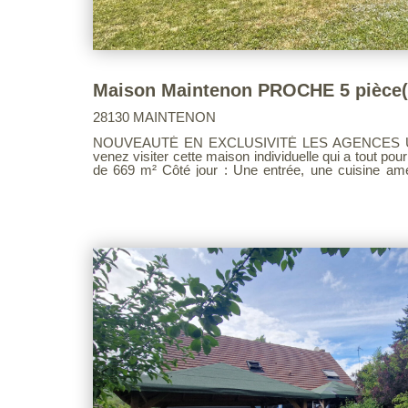
Maison Maintenon PROCHE 5 pièce(
28130 MAINTENON
NOUVEAUTÉ EN EXCLUSIVITÉ LES AGENCES UNIES En sortie de M
venez visiter cette maison individuelle qui a tout pour
de 669 m² Côté jour : Une entrée, une cuisine aménagée ouverte sur un superbe
séjour lumineux équipé d'un poêle à bois pour vos so
chambres à l'étage, un dressing et une salle de 
garage attenant et communiquant avec coin buander
nombreux rangements dans le grand vide sanitaire. Cô
l'arrière pour vos barbecues en famille. Les fenêtres PVC et la porte d'entrée sont
récentes ! Aucun gros travaux à prévoir. Contactez-nous vite pour organiser une
visite ! Toiture démoussée Voir page 11 du Barème d'honoraires consultable sur notre
site