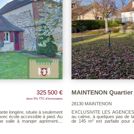
325 500 €
dont 5% TTC d'honoraires
28130 MAINTENON
e longère, située à seulement
EXCLUSIVITE LES AGENCES U
ec école accessible à pied. Au
au calme, à quelques pas de la 
une salle à manger agrémentée
de 145 m² est parfaite pour ac
un poêle à bois, une cuisine
chaussée : Un entrée cathédral
disposant de sa salle d'eau, un
avec une cheminée et accès te