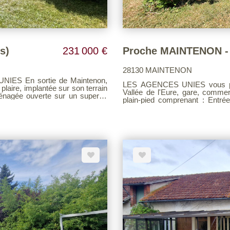
s)
231 000 €
28130 MAINTENON
aintenon,
LES AGENCES UNIES vous pré
 plaire, implantée sur son terrain
Vallée de l'Eure, gare, comme
plain-pied comprenant : Entrée / Couloir, séjour avec poêle 
irées d'hiver, wc. Côté nuit : 3
d'eau/wc, trois chambres. Grenier semi aménagé 
bains / WC. Côté pratique : Un
Le tout édifié sur un charma
ie (+ adoucisseur d'eau) et de
Barème d'honoraires page 7 cons
té jardin : Une belle terrasse à