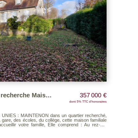
MAINTENON Quartier recherche Maison traditionnelle
357 000 €
dont 5% TTC d'honoraires
NIES : MAINTENON dans un quartier recherché,
gare, des écoles, du collège, cette maison familiale
cueillir votre famille, Elle comprend : Au rez-de-
e, une cuisine aménagée, un salon - salle à manger
rrasse, un dégagement, un wc , une salle de bains