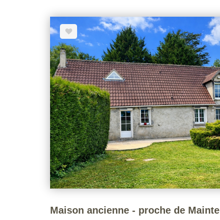
cellier et des WC indépendants. À l'étage, un palie
qu'une salle de bains comprenant baignoire, douche 
aménageables offrent un beau potentiel d'évolution selon vos
vous bénéficierez d'une grande grange faisant off
grenier et une cave voûtée, apportant cha
supplémentaires. L'ensemble est implanté sur un terrain clos et arboré d'environ 500
m². Contactez nous pour plus d'informations ! Voir page 3 du Barème d'honoraires
consultable sur notre site
Maison ancienne - proche de Maint