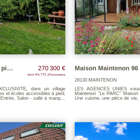
PROCHE MAINTENON - Maison de 4 pièces sur 3460 m²
270 300 €
Maison Maintenon 96
dont 6% TTC d'honoraires
28130 MAINTENON
LES AGENCES UNIES vous présentent en Exclusivité: Sur la commune de
 et écoles accessibles à pied,
Maintenon "Le PARC" Maison ancienne de plain pied compren
Une cuisine, une pièce de vie
cès garage) A l'étage : pièce
avec douche et baignoire, un 
dessus, une petite dépendance. 
d'honoraire page 7 consultable s
page 7