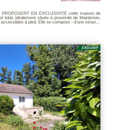
dont 6.56% TTC d'honoraires
CLUSIVITÉ cette maison de
ol total, idéalement située à proximité de Maintenon,
 Elle se compose : d'une véranda
'un second salon équipé d'une cheminée insert, d'une
bres, d'une salle de bains, d'un dégagement et d'un
tement situé, à
s tarder ! Voir barème d'honoraires page 3 sur notre site