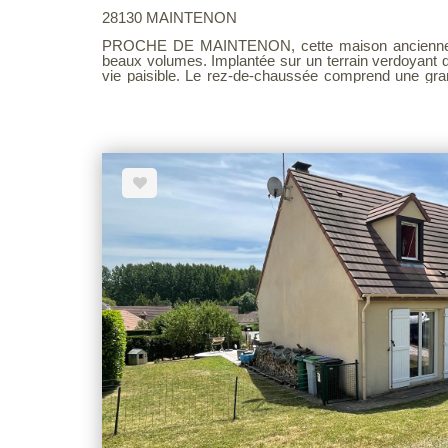
28130 MAINTENON
PROCHE DE MAINTENON, cette maison ancienne s
beaux volumes. Implantée sur un terrain verdoyant d
vie paisible. Le rez-de-chaussée comprend une grande entrée, un salon cathédrale
avec une cheminée et une mezzanine, ainsi qu'une vaste cuisine aménagée ouverte
sur une salle à manger, un bureau ou une chambre,
cave complètent ce niveau. À l'étage : deux chambres et une salle de bains avec WC
offrent un espace nuit confortable. Une grande dépendance avec un garage et un
grenier aménageable vient renforcer le potentiel de la 
du stockage ou un futur espace de vie. Cette maison allie charme, volume et
potentiel dans un environnement recherché.