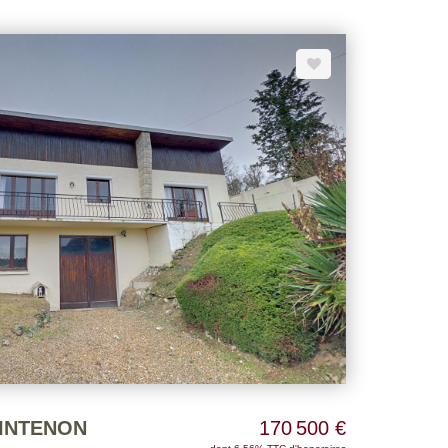
mbre et un bureau de 9 m². A l'étage : un palier
 salle d'eau et un wc séparé. Sous sol total pouvant
, une cave. Le tout sur un beau jardin clos de 940m²
res consultable sur notre site
INTENON
170 500 €