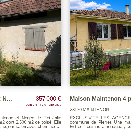
Maison ancienne Entre Maintenon et Nogent le Roi - 6 pièce(s) 190 m2
357 000 €
Maison Maintenon 4 p
dont 5% TTC d'honoraires
28130 MAINTENON
non et Nogent le Roi Jolie
EXCLUSIVITE LES AGENCES UNIES PROCHE GARE 
m2 dont 2.500 m2 de boisé. Elle
commune de Pierres Une maison de plain pied sur sous sol total comprenant :
 séjour-salon avec cheminée et
Entrée , cuisine aménagée , sé
ains, wc. A l'étage : belle pièce
WC. Un sous sol total comprenan