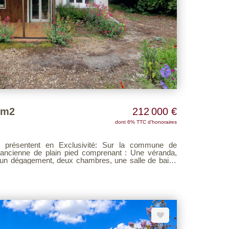
 m2
212 000 €
dont 6% TTC d'honoraires
ant : Une véranda,
, un dégagement, deux chambres, une salle de bains
wc. Grenier. En extérieur: Garage avec grenier au
Le tout sur un jardin fleuri de 590m². Barème
ur notre site