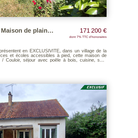
Proche MAINTENON - Maison de plain-pied de 4 pièces
171 200 €
dont 7% TTC d'honoraires
sentent en EXCLUSIVITE, dans un village de la
rces et écoles accessibles à pied, cette maison de
à bois, cuisine, salle
- Terrasse- Dépendance (garage)
nt jardin clos de plus de 880 m² A NE PAS MANQUER
ultable sur notre site