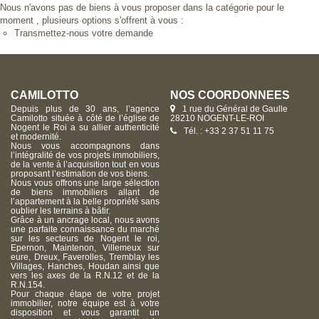
Nous n'avons pas de biens à vous proposer dans la catégorie pour le
moment , plusieurs options s'offrent à vous :
Transmettez-nous votre demande
CAMILOTTO
NOS COORDONNÉES
Depuis plus de 30 ans, l’agence
1 rue du Général de Gaulle
Camilotto située à côté de l’église de
28210 NOGENT-LE-ROI
Nogent le Roi a su allier authenticité
Tél. : +33 2 37 51 11 75
et modernité.
Nous vous accompagnons dans
l’intégralité de vos projets immobiliers,
de la vente à l’acquisition tout en vous
proposant l’estimation de vos biens.
Nous vous offrons une large sélection
de biens immobiliers allant de
l’appartement à la belle propriété sans
oublier les terrains à bâtir.
Grâce à un ancrage local, nous avons
une parfaite connaissance du marché
sur les secteurs de Nogent le roi,
Epernon, Maintenon, Villemeux sur
eure, Dreux, Faverolles, Tremblay les
Villages, Hanches, Houdan ainsi que
vers les axes de la R.N.12 et de la
R.N.154.
Pour chaque étape de votre projet
immobilier, notre équipe est à votre
disposition et vous garantit un