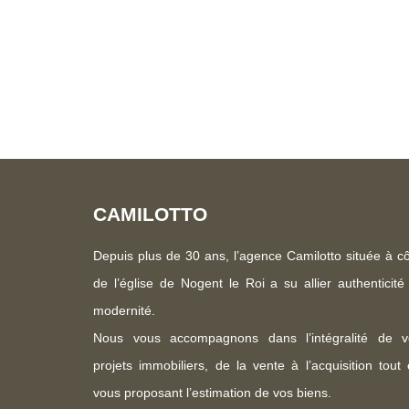
quatre chambres, d'une salle de bains et d'un WC indépendant. C
propriété dispose d'un garage double ainsi que d'un
recevoir famille et amis ou pour un adolescent, com
et à l'étage une chambre avec salle de bains et WC indépen
équipée d'un chauffage central et bénéficie d'un gran
de vie calme et de nombreuses possibilités d'aménagement. Un bie
volumes, dépendances et environnement privilégié. Barème d'honoraires pag
consultable sur notre site
CAMILOTTO
Depuis plus de 30 ans, l’agence Camilotto située à c
de l’église de Nogent le Roi a su allier authenticité
modernité.
Nous vous accompagnons dans l’intégralité de v
projets immobiliers, de la vente à l’acquisition tout
vous proposant l’estimation de vos biens.