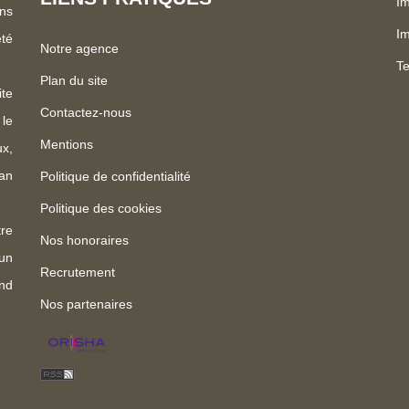
I
ns
Im
été
Notre agence
Te
Plan du site
te
Contactez-nous
 le
Mentions
x,
an
Politique de confidentialité
Politique des cookies
re
Nos honoraires
un
Recrutement
nd
Nos partenaires