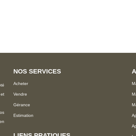
avec une cheminée. Vous trouv
ôté extérieur, la
et des rangements. À l'étage : un palier dessert quatre chambres confortables, toutes
 studio indépendant, idéal pour
équipées de placards intégrés, ainsi qu'un
prenant : une entrée, un bureau,
abrite une dépendance ave
dant. La maison est
indépendante avec WC, parfaite
d terrain boisé, offrant un cadre
bureau. S'ajoutent une buande
n rare, alliant
possibilités de stockage et d'aménagement. Un bien rare dan
e 8
une famille ou un projet de résidence secondaire. Con
visite et découvrir tout le potentiel d
disponible sur demande.
NOS SERVICES
A
Acheter
Ma
ôté
 et
Vendre
Ma
Gérance
Ma
os
Estimation
Ap
 en
Ap
LIENS PRATIQUES