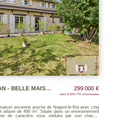
20 MINUTES D HOUDAN - BELLE MAISON ANCIENNE - PROCHE NOGENT LE ROI - 6 PIECES
299 000 €
dont 4.55% TTC d'honoraires
maison ancienne proche de Nogent-le-Roi avec cinq
m². Située dans un environnement
enne de caractère vous séduira par son charme
 entrée vous
ne aménagée et équipée, un salon-séjour chaleureux