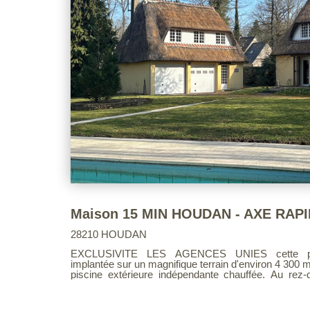
28210 HOUDAN
EXCLUSIVITE LES AGENCES UNIES cette propriété d'environ idéalement
implantée sur un magnifique terrain d'environ 4 300 m
piscine extérieure indépendante chauffée. Au rez-de-chaussée, vous découvrirez
une entrée avec placard, un agréable salon / séjour
à manger convivial avec coin bar et cave, une cu
salle d'eau ainsi qu'un WC indépendant. À l'étage, l'espace nuit se compose de