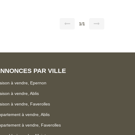
erez également une salle d'eau, un WC indépendant,
 second WC. Le jardin clos de 490 m²
c garage de 30 m², et à l'étage, une chambre
 pour accueillir famille ou amis, ou pour un espace
rie, une cave, et un bûcher, offrant de multiples
1/1
s le secteur, idéal pour
tactez-nous pour organiser une
e cette maison pleine de charme. Visite virtuelle
NNONCES PAR VILLE
ison à vendre, Epernon
ison à vendre, Ablis
ison à vendre, Faverolles
partement à vendre, Ablis
partement à vendre, Faverolles