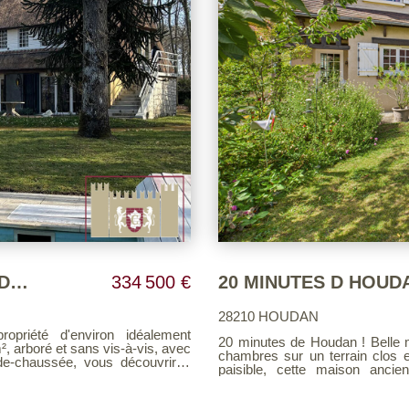
Maison 15 MIN HOUDAN - AXE RAPIDE RN12
334 500 €
28210 HOUDAN
20 minutes de Houdan ! Belle 
², arboré et sans vis-à-vis, avec
chambres sur un terrain clos et arboré de 490 
paisible, cette maison anci
 avec cheminée, un espace salle
authentique et ses beaux volumes. Au rez-de-chaussée, une double
isine aménagée et équipée, une
accueille et mène à une cuisi