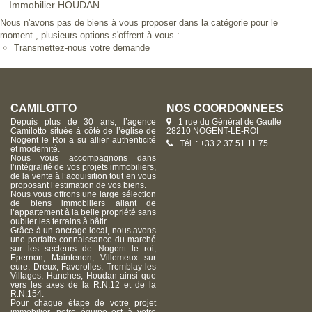
Immobilier HOUDAN
Nous n'avons pas de biens à vous proposer dans la catégorie pour le
moment , plusieurs options s'offrent à vous :
Transmettez-nous votre demande
CAMILOTTO
NOS COORDONNÉES
Depuis plus de 30 ans, l’agence
1 rue du Général de Gaulle
Camilotto située à côté de l’église de
28210 NOGENT-LE-ROI
Nogent le Roi a su allier authenticité
Tél. : +33 2 37 51 11 75
et modernité.
Nous vous accompagnons dans
l’intégralité de vos projets immobiliers,
de la vente à l’acquisition tout en vous
proposant l’estimation de vos biens.
Nous vous offrons une large sélection
de biens immobiliers allant de
l’appartement à la belle propriété sans
oublier les terrains à bâtir.
Grâce à un ancrage local, nous avons
une parfaite connaissance du marché
sur les secteurs de Nogent le roi,
Epernon, Maintenon, Villemeux sur
eure, Dreux, Faverolles, Tremblay les
Villages, Hanches, Houdan ainsi que
vers les axes de la R.N.12 et de la
R.N.154.
Pour chaque étape de votre projet