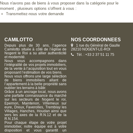
Nous n'avons pas de biens à vous proposer dans la catégorie pour le
moment , plusieurs options s'offrent à vous :
Transmettez-nous votre demande
CAMILOTTO
NOS COORDONNÉES
Depuis plus de 30 ans, l’agence
1 rue du Général de Gaulle
Camilotto située à côté de l’église de
28210 NOGENT-LE-ROI
Nogent le Roi a su allier authenticité
Tél. : +33 2 37 51 11 75
et modernité.
Nous vous accompagnons dans
l’intégralité de vos projets immobiliers,
de la vente à l’acquisition tout en vous
proposant l’estimation de vos biens.
Nous vous offrons une large sélection
de biens immobiliers allant de
l’appartement à la belle propriété sans
oublier les terrains à bâtir.
Grâce à un ancrage local, nous avons
une parfaite connaissance du marché
sur les secteurs de Nogent le roi,
Epernon, Maintenon, Villemeux sur
eure, Dreux, Faverolles, Tremblay les
Villages, Hanches, Houdan ainsi que
vers les axes de la R.N.12 et de la
R.N.154.
Pour chaque étape de votre projet
immobilier, notre équipe est à votre
disposition et vous garantit un