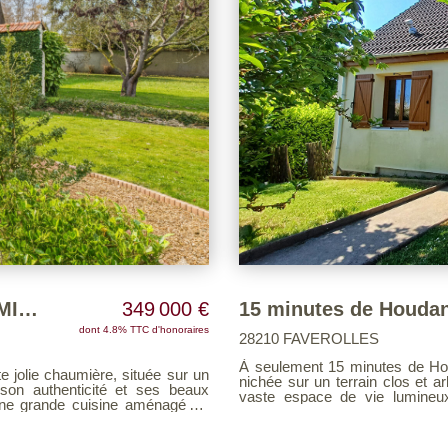
A 15 MIN D HOUDAN - BELLE CHAUMIERE
349 000 €
dont 4.8% TTC d'honoraires
28210 FAVEROLLES
À seulement 15 minutes de Houdan, Découvrez cette charmante ma
e jolie chaumière, située sur un
nichée sur un terrain clos et arboré de 1000 m². Au 
son authenticité et ses beaux
vaste espace de vie lumineu
cheminée insert, ainsi qu'un
grémentée d'une cheminée avec
également une chambre, une salle de ba
thédrale de 41 m² offre un bel
dessert deux grandes chambres offrant 