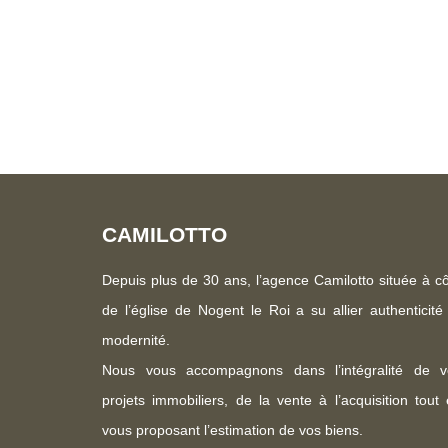
espace de vie lumineux et convivial. Un toilette i
avec sa salle d'eau privative et son WC complètent ce niveau. À l
distribue deux belles chambres, deux bureaux, ainsi
Pour plus de confort, la maison dispose également
cellier et une chaufferie. Cette chaumière allie charme, espace et fonctionnalité, dans
un cadre agréable et préservé. Ecole et com
CAMILOTTO
Depuis plus de 30 ans, l’agence Camilotto située à c
de l’église de Nogent le Roi a su allier authenticité
modernité.
Nous vous accompagnons dans l’intégralité de v
projets immobiliers, de la vente à l’acquisition tout
vous proposant l’estimation de vos biens.