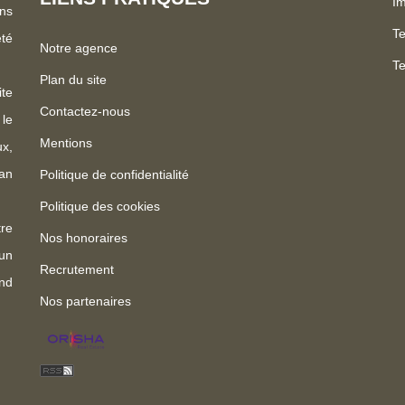
Im
ns
Te
été
Notre agence
Te
Plan du site
te
Contactez-nous
 le
Mentions
x,
an
Politique de confidentialité
Politique des cookies
re
Nos honoraires
un
Recrutement
nd
Nos partenaires