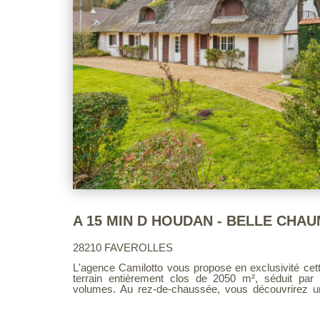
28210 FAVEROLLES
L'agence Camilotto vous propose en exclusivité cett
terrain entièrement clos de 2050 m², séduit par 
volumes. Au rez-de-chaussée, vous découvrirez une grande cuisine aménagée, ,
ainsi qu'une spacieuse salle à manger de 30 m² a
insert,. Dans le prolongement, un vaste salon ca