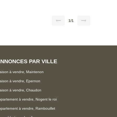
t offre la possibilité d'aménager une buanderie selon
 un village avec une école maternelle et une école
1/1
lliant confort, espace et tranquillité ! Contactez-nous
tre visite !
NNONCES PAR VILLE
ison à vendre, Maintenon
ison à vendre, Epernon
aison à vendre, Chaudon
partement à vendre, Nogent le roi
partement à vendre, Rambouillet