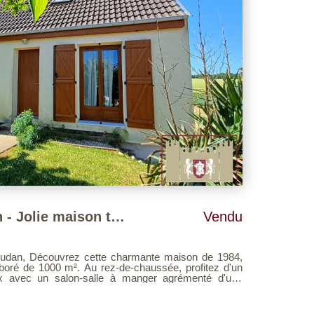
15 minutes de Houdan - Jolie maison traditionnelle au calme
Vendu
ison de 1984,
rez-de-chaussée, profitez d'un
x avec un salon-salle à manger agrémenté d'une
e cuisine aménagée et équipée. Vous y trouverez
ins et un WC séparé. À l'étage, un palier
un bel espace nuit. Le sous-sol complet