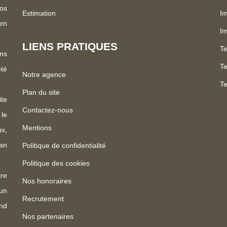
os
Estimation
Im
 en
I
LIENS PRATIQUES
Te
ns
Te
été
Notre agence
Te
Plan du site
te
Contactez-nous
 le
Mentions
x,
an
Politique de confidentialité
Politique des cookies
re
Nos honoraires
un
Recrutement
nd
Nos partenaires