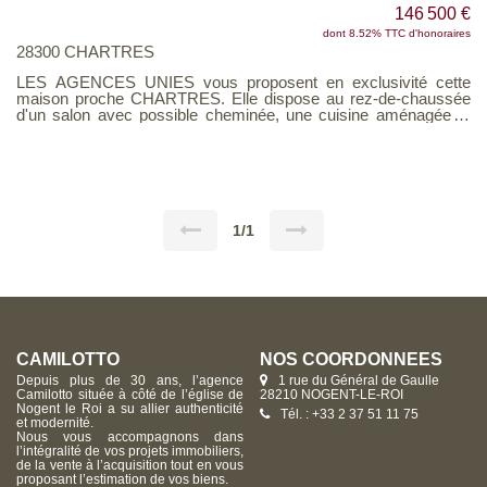
146 500 €
dont 8.52% TTC d'honoraires
28300 CHARTRES
LES AGENCES UNIES vous proposent en exclusivité cette
maison proche CHARTRES. Elle dispose au rez-de-chaussée
d'un salon avec possible cheminée, une cuisine aménagée et
une salle de bains avec WC. Ensuite à l'étage un dégagement
qui dessert 3 chambres dont une avec placards et une salle
d'eau avec WC. Un garage attenant. Le tout sur un terrain clos
d'environ 150 m². Idéal investisseur ! Voir page 3 du Barème
d'honoraires consultable sur notre site
1/1
CAMILOTTO
NOS COORDONNÉES
Depuis plus de 30 ans, l’agence
1 rue du Général de Gaulle
Camilotto située à côté de l’église de
28210 NOGENT-LE-ROI
Nogent le Roi a su allier authenticité
Tél. : +33 2 37 51 11 75
et modernité.
Nous vous accompagnons dans
l’intégralité de vos projets immobiliers,
de la vente à l’acquisition tout en vous
proposant l’estimation de vos biens.