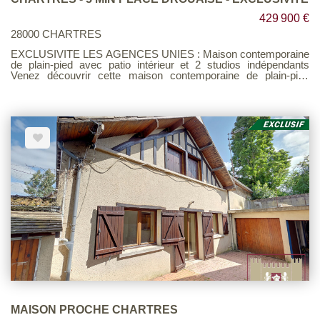
429 900 €
28000 CHARTRES
EXCLUSIVITE LES AGENCES UNIES : Maison contemporaine
de plain-pied avec patio intérieur et 2 studios indépendants
Venez découvrir cette maison contemporaine de plain-pied
offrant de beaux volumes, des prestations confortables et un fort
potentiel. Elle se compose d'une entrée, d'un espace de vie
lumineux avec salon, salle à manger et cuisine américaine
aménagée et équipée avec mange-debout, de WC
indépendants, ainsi que d'un grand dégagement avec de
nombreux placards. L'espace nuit propose une suite privative
avec dressing et salle d'eau, ainsi qu'une seconde chambre
avec placard et sa propre salle d'eau privative. Vous profiterez
également d'un patio intérieur, véritable prolongement de la
maison, idéal pour les repas, les moments de détente ou les
soirées à l'abri des regards. Atout supplémentaire et rare : la
propriété dispose de deux studios indépendants, accessibles à
la fois depuis la maison et par une entrée séparée, offrant de
nombreuses possibilités : location saisonnière type Airbnb,
hébergement familial, activité complémentaire ou rendement
locatif. Chaque studio dispose de son entrée, coin cuisine, pièce
de vie avec espace nuit, salle d'eau avec WC, grand placard,
terrasse privative et petit terrain. Le tout sur un terrain clos
d'environ 541 m², avec préau indépendant pour 2 véhicules et
atelier. Barème d'honoraires page 8 consultable sur notre site
MAISON PROCHE CHARTRES