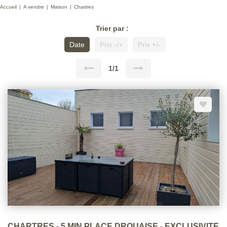
Accueil
A vendre
Maison
Chartres
Trier par :
Date
Prix -/+
Prix +/-
1/1
CHARTRES - 5 MIN PLACE DROUAISE - EXCLUSIVITE