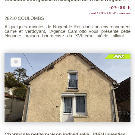
629 000 €
dont 4.83% TTC d'honoraires
28210 COULOMBS
À quelques minutes de Nogent-le-Roi, dans un environnement
calme et verdoyant, l'Agence Camilotto vous présente cette
élégante maison bourgeoise du XVIIIème siècle, alliant le
charme de l'ancien au confort d'aujourd'hui. Paris est accessible
en moins d'une heure grâce à la gare SNCF située à proximité.
Dès l'entrée, vous serez séduit par les beaux volumes, les
hauteurs sous plafond, les moulures, les parquets anciens et le
bel escalier d'époque. Le rez-de-chaussée comprend un salon
de 43 m², un bureau, une cuisine aménagée et une véranda-
salle à manger de 29 m² ouverte sur le jardin. Le premier étage
offre trois chambres, une suite parentale avec galerie privative
et une grande salle de bains. Le second étage dispose de trois
chambres supplémentaires, d'un bureau et d'une salle d'eau.
Sur un terrain clos et paysager de 1 799 m², vous profiterez
d'une piscine chauffée sous tunnel coulissant, d'une terrasse,
d'un potager, d'un pool house et d'une chambre d'amis
indépendante. Chauffage au gaz de ville, tout-à-l'égout, aucun
travaux à prévoir.
Charmante petite maison individuelle - Idéal investisseur ou premier achat !