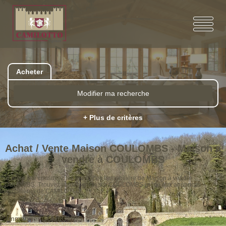
Acheter
Modifier ma recherche
+ Plus de critères
Achat / Vente Maison COULOMBS - Maison a
vendre à COULOMBS
Sur notre site consultez les annonces immobilière de Maison à vendre
COULOMBS. Trouvez votre Maison sur COULOMBS grâce aux annonces
immobilières de CAMILOTTO.
Immobilier COULOMBS