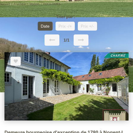
Accueil
A vendre
Maison
COULOMBS
Trier par :
Date
Prix -/+
Prix +/-
1/1
Demeure bourgeoise d'exception de 1780 à Nogent-le-Roi