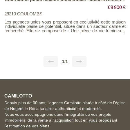
69 900 €
28210 COULOMBS
Les agences unies vous proposent en exclusivité cette maison
individuelle pleine de potentiel, située dans un secteur calme et
recherché. Elle se compose de : Une pièce de vie lumineuse
avec cuisine ouverte, Une salle d'eau et un WC séparé, À
l'étage : une chambre cosy. Aucun terrain, donc entretien
minimal , parfait pour un premier achat ou un investissement
locatif sans contraintes ! Actuellement libre, avec une possibilité
de location estimée à environ 450 € / mois. Un bien idéal pour
générer un revenu locatif attractif ou pour s'installer à petit prix.
Un bien rare à ce prix, à visiter sans tarder ! Barème
1/1
d'honoraires page 8 consultable sur notre site
CAMILOTTO
Depuis plus de 30 ans, l’agence Camilotto située à côté de l’église
de Nogent le Roi a su allier authenticité et modernité.
Nous vous accompagnons dans l’intégralité de vos projets
immobiliers, de la vente à l’acquisition tout en vous proposant
l’estimation de vos biens.