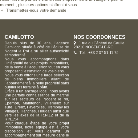
moment , plusieurs options s'offrent à vous :
Transmettez-nous votre demande
CAMILOTTO
NOS COORDONNÉES
Depuis plus de 30 ans, l’agence
1 rue du Général de Gaulle
Camilotto située à côté de l’église de
28210 NOGENT-LE-ROI
Nogent le Roi a su allier authenticité
Tél. : +33 2 37 51 11 75
et modernité.
Nous vous accompagnons dans
l’intégralité de vos projets immobiliers,
de la vente à l’acquisition tout en vous
proposant l’estimation de vos biens.
Nous vous offrons une large sélection
de biens immobiliers allant de
l’appartement à la belle propriété sans
oublier les terrains à bâtir.
Grâce à un ancrage local, nous avons
une parfaite connaissance du marché
sur les secteurs de Nogent le roi,
Epernon, Maintenon, Villemeux sur
eure, Dreux, Faverolles, Tremblay les
Villages, Hanches, Houdan ainsi que
vers les axes de la R.N.12 et de la
R.N.154.
Pour chaque étape de votre projet
immobilier, notre équipe est à votre
disposition et vous garantit un
accompagnement sur mesure dans le