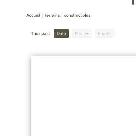
Accueil
Terrains
constructibles
Trier par :
Date
Prix -/+
Prix +/-