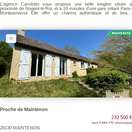
L'agence Camilotto vous propose une belle longère située à
proximité de Nogent-le-Roi, et à 10 minutes d'une gare reliant Paris-
Montparnasse Elle offre un charme authentique et de beaux
volumes. Cette belle longère se compose d'une entrée desservant
une cuisine, une chaleureuse salle à manger agrémentée d'une
cheminée, une salle d'eau avec WC, une buanderie ainsi que deux
chambres en rez-de-chaussée. À l'étage, vous découvrirez une
chambre supplémentaire ainsi qu'un grenier aménageable offrant un
beau potentiel d'agrandissement. Une cave, un puits et plusieurs
garages viennent compléter cet ensemble. Le tout est édifié sur un
terrain clos de 865 m², idéal pour profiter d'un environnement calme
et préservé.
Proche de Maintenon
232 500 €
dont 5.68% TTC d'honoraires
28130 MAINTENON