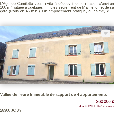
L'Agence Camilotto vous invite à découvrir cette maison d'environ
100 m², située à quelques minutes seulement de Maintenon et de sa
gare (Paris en 45 min ). Un emplacement pratique, au calme, idéal
pour une vie quotidienne confortable. Le rez-de-chaussée propose
une entrée spacieuse, une pièce de vie agréable et lumineuse
d'environ 25 m² et une cuisine indépendante. Un WC séparé
complète le niveau. À l'étage, vous trouverez trois chambres bien
réparties ainsi qu'une salle de bains avec WC, offrant un espace nuit
agréable pour toute la famille. La maison dispose également d'un
sous-sol total avec espace de stationnement, atelier et zone de
stockage, idéal pour organiser et optimiser votre quotidien. À
l'extérieur, un terrain clos de 1 376 m2 vous permettra de profiter
d'un bel espace de verdure pour vos loisirs, vos projets ou
simplement vos moments de détente. Les prestations actuelles
(double vitrage, volets roulants solaires) assurent un bien entretenu
où il est facile de se projeter. Contactez-nous pour plus
d'informations !
Vallee de l'eure Immeuble de rapport de 4 appartements
260 000 €
dont 6.12% TTC d'honoraires
28300 JOUY