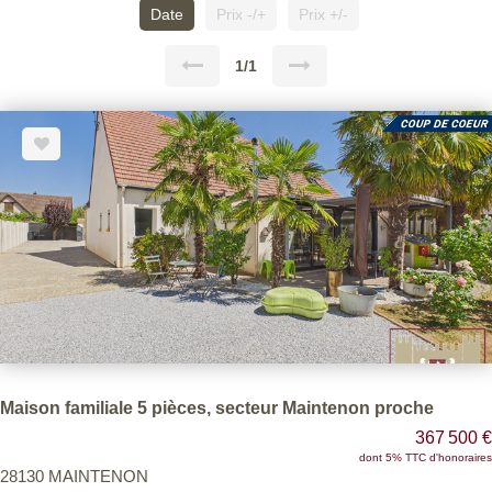
Date
Prix -/+
Prix +/-
1/1
Maison familiale 5 pièces, secteur Maintenon proche
367 500 €
dont 5% TTC d'honoraires
28130 MAINTENON