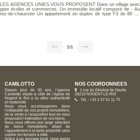
LES AGENCES UNIES VOUS PROPOSENT Dans un village avec
gare écoles et commerces. Un immeuble locatif composé de - Au
rez-de-chaussée Un appartement en duplex de type F3 de 80 m²
composé de : Séjour, cuisine aménagée et équipée, lingerie avec
wc/lave-mains et rangement et à l'étage : dégagement, deux
chambres, salle d'eau, wc, rangement Actuellement loué 560 € hors
charges (bail du 02-08-2022) - Au rez-de-chaussée Un appartement
en duplex de type F3 de 73.20 m² composé de Séjour, cuisine
aménagée et équipée, lingerie avec wc/lave-mains et rangement et à
l'étage : dégagement, deux chambres, salle d'eau, wc, rangement
1/1
Actuellement loué 574 € hors charges (bail du 08-12-2020) - Au
dernier étage, sous combles Un appartement de type F2 de 36 m²
composé de séjour, cuisine aménagée et équipée, chambre, salle
d'eau/wc. Actuellement loué 390 € hors charges (bail du 15-9-2016) -
Et au dernier étage, sous combles : un appartement de type F2 de
34 m² composé de séjour, cuisine aménagée et équipée, chambre,
salle d'eau/wc Actuellement loué 360 € hors charges (bail du 23.07-
2023) Chaque appartement bénéficie d'une place de parking aérien
CAMILOTTO
NOS COORDONNÉES
privée Le tout édifié sur une parcelle de terrain de plus 360 m² 1884 €
Depuis plus de 30 ans, l’agence
1 rue du Général de Gaulle
de revenus locatifs mensuels Taxes foncières environ 2000 €. Voir
Camilotto située à côté de l’église de
28210 NOGENT-LE-ROI
page 7 du Barème d'honoraires consultable sur notre site
Nogent le Roi a su allier authenticité
Tél. : +33 2 37 51 11 75
et modernité.
Nous vous accompagnons dans
l’intégralité de vos projets immobiliers,
de la vente à l’acquisition tout en vous
proposant l’estimation de vos biens.
Nous vous offrons une large sélection
de biens immobiliers allant de
l’appartement à la belle propriété sans
oublier les terrains à bâtir.
Grâce à un ancrage local, nous avons