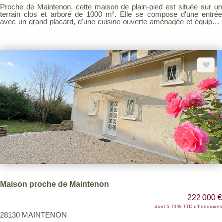
Proche de Maintenon, cette maison de plain-pied est située sur un
terrain clos et arboré de 1000 m². Elle se compose d'une entrée
avec un grand placard, d'une cuisine ouverte aménagée et équipée,
d'un salon-séjour lumineux agrémenté d'un poêle à bois, d'un couloir
desservant trois chambres, un bureau (ou une chambre), une salle
de bains et un WC séparé. Vous bénéficierez également d'un garage
attenant avec un grenier au-dessus. DPE D. Assainissement
collectif, fenêtres en double vitrage, un poêle à bois performant.
Village avec écoles et commerces, idéal pour une vie familiale.
Maison proche de Maintenon
222 000 €
dont 5.71% TTC d'honoraires
28130 MAINTENON