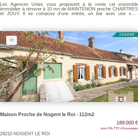
Les Agences Unies vous proposent à la vente cet ensemble
immobilier à rénover à 10 mn de MAINTENON proche CHARTRES
et JOUY. Il se compose d'une entrée, un bar avec une salle
,véranda, 2 WC avec lave-mains et une douche, une cuisine et
arrière cuisine, un bureau, une salle de restaurant avec cheminée
ouverte sur cour. Une partie habitation est composée de deux
chambres et une salle d'eau avec WC. Un grenier aménageable, une
cave, une chambre froide complètent ce bien. Beaucoup de potentiel
TRAVAUX A PREVOIR. Voir page 3 du Barème d'honoraires
consultable sur notre site
Maison Proche de Nogent le Roi - 112m2
189 000 €
dont 5% TTC d'honoraires
28210 NOGENT LE ROI