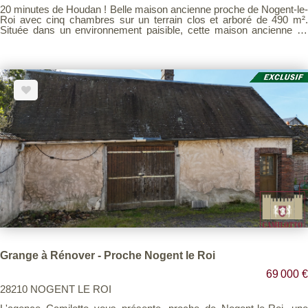
20 minutes de Houdan ! Belle maison ancienne proche de Nogent-le-
Roi avec cinq chambres sur un terrain clos et arboré de 490 m².
Située dans un environnement paisible, cette maison ancienne de
caractère vous séduira par son charme authentique et ses beaux
volumes. Au rez-de-chaussée, une double entrée vous accueille et
mène à une cuisine aménagée et équipée, un salon-séjour
chaleureux avec une cheminée. Vous trouverez également une salle
d'eau, un WC indépendant, et des rangements. À l'étage : un palier
dessert quatre chambres confortables, toutes équipées de placards
intégrés, ainsi qu'un second WC. Le jardin clos de 490 m² abrite une
dépendance avec garage de 30 m², et à l'étage, une chambre
indépendante avec WC, parfaite pour accueillir famille ou amis, ou
pour un espace bureau. S'ajoutent une buanderie, une cave, et un
bûcher, offrant de multiples possibilités de stockage et
d'aménagement. Un bien rare dans le secteur, idéal pour une famille
ou un projet de résidence secondaire. Contactez-nous pour
organiser une visite et découvrir tout le potentiel de cette maison
pleine de charme. Visite virtuelle disponible sur demande.
Grange à Rénover - Proche Nogent le Roi
69 000 €
28210 NOGENT LE ROI