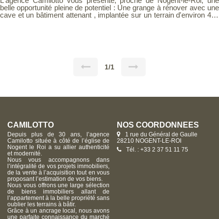
L'agence Camilotto vous présente, proche de Nogent-le-Roi, une
belle opportunité pleine de potentiel : Une grange à rénover avec une
cave et un bâtiment attenant , implantée sur un terrain d'environ 490
m². Amoureux de la pierre et des projets de rénovation, laissez libre
cours à votre imagination pour transformer cet ensemble en un lieu
de vie authentique et chaleureux. Situé dans un environnement
calme et agréable, ce bien offre de nombreuses possibilités
d'aménagement. À découvrir sans tarder !
1/1
CAMILOTTO
NOS COORDONNÉES
Depuis plus de 30 ans, l’agence
1 rue du Général de Gaulle
Camilotto située à côté de l’église de
28210 NOGENT-LE-ROI
Nogent le Roi a su allier authenticité
Tél. : +33 2 37 51 11 75
et modernité.
Nous vous accompagnons dans
l’intégralité de vos projets immobiliers,
de la vente à l’acquisition tout en vous
proposant l’estimation de vos biens.
Nous vous offrons une large sélection
de biens immobiliers allant de
l’appartement à la belle propriété sans
oublier les terrains à bâtir.
Grâce à un ancrage local, nous avons
une parfaite connaissance du marché