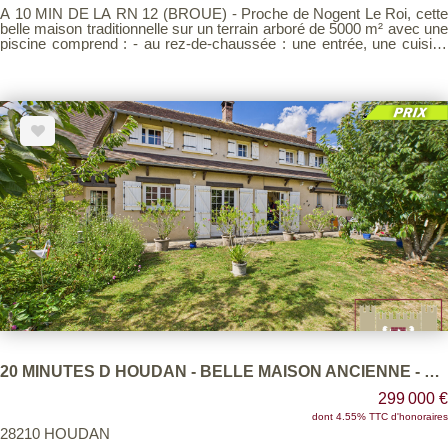
A 10 MIN DE LA RN 12 (BROUE) - Proche de Nogent Le Roi, cette
belle maison traditionnelle sur un terrain arboré de 5000 m² avec une
piscine comprend : - au rez-de-chaussée : une entrée, une cuisine
aménagée, un vaste salon-salle à manger en L avec une cheminée,
une grande salle de jeux, une chambre. - A l'étage : une mezzanine
dessert une grande chambre avec des placards, deux chambres,
une salle de bains, une salle d'eau, - A l'extérieur : Une piscine, une
terrasse, des abris de jardin
20 MINUTES D HOUDAN - BELLE MAISON ANCIENNE - PROCHE NOGENT LE ROI - 6 PIECES
299 000 €
dont 4.55% TTC d'honoraires
28210 HOUDAN