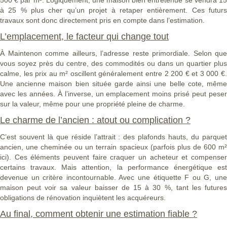
500 € par m². Logiquement, une maison bien entretenue se vendra 15
à 25 % plus cher qu’un projet à retaper entièrement. Ces futurs
travaux sont donc directement pris en compte dans l’estimation.
L’emplacement, le facteur qui change tout
À Maintenon comme ailleurs, l’adresse reste primordiale. Selon que
vous soyez près du centre, des commodités ou dans un quartier plus
calme, les prix au m² oscillent généralement entre 2 200 € et 3 000 €.
Une ancienne maison bien située garde ainsi une belle cote, même
avec les années. À l’inverse, un emplacement moins prisé peut peser
sur la valeur, même pour une propriété pleine de charme.
Le charme de l’ancien : atout ou complication ?
C’est souvent là que réside l’attrait : des plafonds hauts, du parquet
ancien, une cheminée ou un terrain spacieux (parfois plus de 600 m²
ici). Ces éléments peuvent faire craquer un acheteur et compenser
certains travaux. Mais attention, la performance énergétique est
devenue un critère incontournable. Avec une étiquette F ou G, une
maison peut voir sa valeur baisser de 15 à 30 %, tant les futures
obligations de rénovation inquiètent les acquéreurs.
Au final, comment obtenir une estimation fiable ?