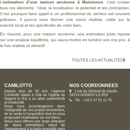
L’
estimation d’une maison ancienne à Maintenon
, c’est croise
tous ces éléments : l’état, la localisation, le potentiel et les contraintes.
C’est pourquoi faire appel à un professionnel du secteur est souvent
judicieux. Il pourra vous donner une vision réaliste, calée sur le
marché local et les spécificités de votre bien.
En résumé, pour une maison ancienne, une estimation juste repose
sur une analyse équilibrée, qui saura mettre en lumière son vrai prix, à
la fois réaliste et attractif.
TOUTES LES ACTUALITÉS
CAMILOTTO
NOS COORDONNÉES
Depuis plus de 30 ans, l’agence
1 rue du Général de Gaulle
Camilotto située à côté de l’église de
28210 NOGENT-LE-ROI
Nogent le Roi a su allier authenticité
Tél. : +33 2 37 51 11 75
et modernité.
Nous vous accompagnons dans
l’intégralité de vos projets immobiliers,
de la vente à l’acquisition tout en vous
proposant l’estimation de vos biens.
Nous vous offrons une large sélection
de biens immobiliers allant de
l’appartement à la belle propriété sans