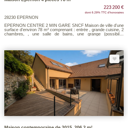
223 200 €
dont 6.29% TTC d'honoraires
28230 EPERNON
EPERNON CENTRE 2 MIN GARE SNCF Maison de ville d'une
surface d'environ 78 m² comprenant : entrée , grande cuisine, 2
chambres, , une salle de bains, une grange (possibilité
d'aménagement) et un terrain. Idéalement située à proximité de
la gare, des commerces, écoles. Exclusivité Les Agences
Unies Voir page 9 du Barème d'honoraires consultable sur notre
site
Maison contemporaine de 2015, 206.2 m²