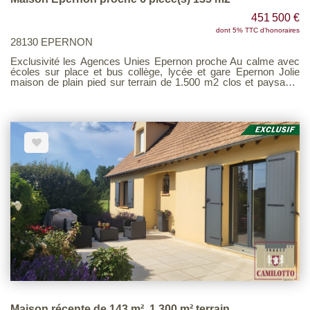
451 500 €
dont 5% TTC d'honoraires
28130 EPERNON
Exclusivité les Agences Unies Epernon proche Au calme avec
écoles sur place et bus collège, lycée et gare Epernon Jolie
maison de plain pied sur terrain de 1.500 m2 clos et paysager
Elle comprend un hall d'entrée, cuisine aménagée et équipée
ouverte sur un vaste séjour-salon avec poêle à bois, 4
chambres dont une suite parentale avec salle de douche et
dressing, salle de bains, 2 wc Très belle terrasse bien exposée
PISCINE chauffée récente (traitement au sel) Voir barème
d'honoraires page : 4
Maison récente de 143 m², 1 300 m² terrain