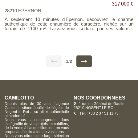
317 000 €
28210 EPERNON
À seulement 10 minutes d'Épernon, découvrez le charme
authentique de cette chaumière de caractère, nichée sur un
terrain de 1100 m². Laissez-vous séduire par ses volumes
généreux et son atmosphère paisible. Le rez-de-chaussée offre
une cuisine aménagée et équipée, une salle de séjour
chaleureuse avec cheminée, deux chambres, un bureau, une
salle de bains, des WC et une buanderie. L'étage dévoile un
grand salon et trois chambres supplémentaires. Profitez d'une
piscine chauffée avec terrasse, d'un garage, d'un chalet et d'une
dépendance. Un véritable havre de paix à découvrir sans tarder
1/2
! Voir page 11 du Barème d'honoraires consultable sur notre site
CAMILOTTO
NOS COORDONNÉES
Depuis plus de 30 ans, l’agence
1 rue du Général de Gaulle
Camilotto située à côté de l’église de
28210 NOGENT-LE-ROI
Nogent le Roi a su allier authenticité
Tél. : +33 2 37 51 11 75
et modernité.
Nous vous accompagnons dans
l’intégralité de vos projets immobiliers,
de la vente à l’acquisition tout en vous
proposant l’estimation de vos biens.
Nous vous offrons une large sélection