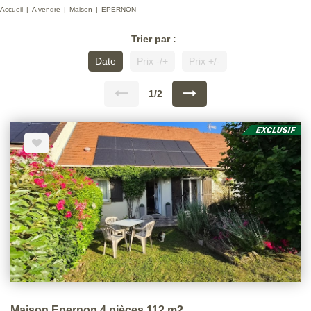
Accueil
A vendre
Maison
EPERNON
Trier par :
Date
Prix -/+
Prix +/-
1/2
Maison Epernon 4 pièces 112 m2