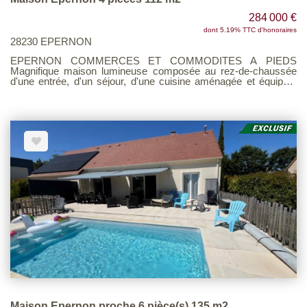
284 000 €
dont 5.19% TTC d'honoraires
28230 EPERNON
EPERNON COMMERCES ET COMMODITES A PIEDS
Magnifique maison lumineuse composée au rez-de-chaussée
d'une entrée, d'un séjour, d'une cuisine aménagée et équipée,
d'un couloir, d'un placard, d'une salle de douche, d'un WC, d'une
chambre et d'une buanderie. A l'étage un palier, un dressing, une
salle de douche avec WC et deux chambres. Celle-ci offre une
surface habitable de 112 m² et est implantée sur un terrain de
444 m². Dans une résidence familiale et calme A visiter sans
tarder! Voir page 9 du Barème d'honoraires consultable sur
notre site
Maison Epernon proche 6 pièce(s) 135 m2