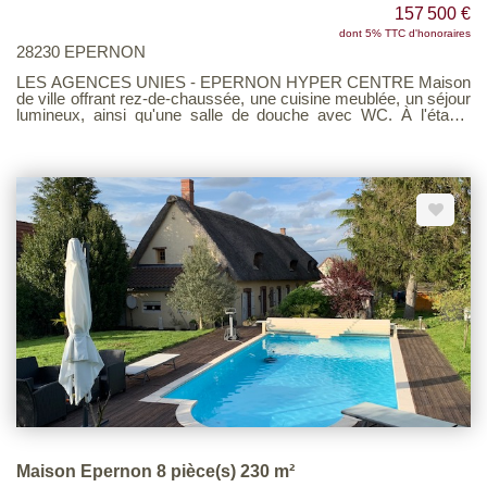
157 500 €
dont 5% TTC d'honoraires
28230 EPERNON
LES AGENCES UNIES - EPERNON HYPER CENTRE Maison
de ville offrant rez-de-chaussée, une cuisine meublée, un séjour
lumineux, ainsi qu'une salle de douche avec WC. À l'étage,
deux chambres et un grenier. Un bien pratique et bien situé avec
les écoles, gare et commerces à pieds. Voir page 9 du Barème
d'honoraires consultable sur notre site
Maison Epernon 8 pièce(s) 230 m²