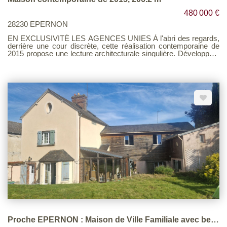
480 000 €
28230 EPERNON
EN EXCLUSIVITÉ LES AGENCES UNIES À l'abri des regards,
derrière une cour discrète, cette réalisation contemporaine de
2015 propose une lecture architecturale singulière. Développant
206m² loi Carrez, la maison s'articule autour d'une spectaculaire
pièce de vie de 68m² déplafonnée. Une élégante passerelle
aérienne conduit à une mezzanine surplombant le séjour.
Espace de travail, bibliothèque, chambre d'appoint : cet espace
offre une flexibilité rare, dans une atmosphère feutrée. Les
combles aménageables prolongent encore les possibilités
d'évolution. À l'extérieur, une vaste terrasse intimiste, totalement
préservée des regards s'ouvrant sur un jardin arboré avec
pommiers et poiriers. La distribution a été pensée avec
intelligence et fluidité : une chambre indépendante en rez-de-
chaussée avec accès privatif permet d'envisager accueil,
télétravail ou usage autonome, tandis que l'étage accueille deux
belles chambres, prolongées par de larges baies à galandage
ouvertes sur l'extérieur. Un vaste garage de 70 m², à la hauteur
généreuse, permet l'accueil de plusieurs véhicules. Il est
complété par un atelier, une cave à vin, une buanderie, ainsi
qu'un accès direct à la terrasse via un escalier indépendant. Les
prestations : chauffage au sol, chaudière Viessmann à
condensation, menuiseries aluminium, volets roulants motorisés
et centralisés. La situation est idéale : à seulement 3 minutes à
pied de la place principale, et 10 minutes à pied de la gare
Proche EPERNON : Maison de Ville Familiale avec beau potentiel
permettant de rejoindre Paris facilement. Voir page 10 du