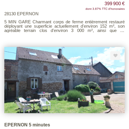
399 900 €
dont 3.87% TTC d'honoraires
28130 EPERNON
5 MIN GARE Charmant corps de ferme entièrement restauré
déployant une superficie actuellement d'environ 152 m², son
agréable terrain clos d'environ 3 000 m², ainsi que de
nombreuses dépendances type grange, atelier, bureau, garage
proposant environ 252 m², idéal pour le stockage. Vous serez
séduit par son entrée, le séjour avec cuisine ouverte meublée et
équipée, la chambre avec dressing, et la salle de douche. A
l'étage un grand palier desservant deux chambres, une salle de
douche et deux autres chambres à finir d'aménager pouvant
développer 190 m². N'attendez plus et venez le visiter. Voir page
9 du Barème d'honoraires consultable sur notre site
EPERNON 5 minutes