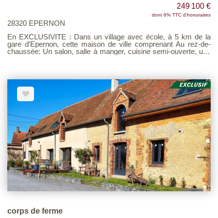
Barème d'honoraires consultable sur notre site
249 100 €
dont 6% TTC d'honoraires
28320 EPERNON
En EXCLUSIVITE : Dans un village avec école, à 5 km de la
gare d'Epernon, cette maison de ville comprenant Au rez-de-
chaussée: Un salon, salle à manger, cuisine semi-ouverte, une
salle de bain avec douche et baignoire, un wc, une véranda. Au
premier étage : un palier desservant trois chambres avec une
belle hauteur et une pièce (possibilité dressing avec une salle
d'eau + wc - parfait pour créer la suite parentale). Au second
étage : Une chambre avec un coin bureau, une salle de bains et
un wc. La maison dispose d'un garage, d'une chaufferie, un
puits. Le tout sur un jardin clos de plus de 460 m² . Exclusivité
Les Agences Unies Voir page 7 du Barème d'honoraires
consultable sur notre site
corps de ferme