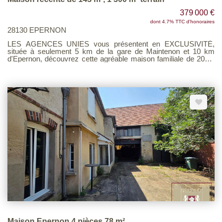
379 000 €
dont 4.7% TTC d'honoraires
28130 EPERNON
LES AGENCES UNIES vous présentent en EXCLUSIVITÉ,
située à seulement 5 km de la gare de Maintenon et 10 km
d'Epernon, découvrez cette agréable maison familiale de 2008,
parfaitement entretenue, offrant de beaux volumes, de la
luminosité et un environnement calme. Dès l'entrée, vous serez
séduit par son agencement fonctionnel avec rangements, une
belle pièce de vie de 46 m² avec un espace salon/séjour ouvert
sur une cuisine récente aménagée et équipée avec îlot central,
une buanderie, deux chambres, une salle de bains et un WC
indépendant. À l'étage, vous trouverez trois belles chambres,
une mezzanine pouvant servir de bureau ou d'espace jeux, ainsi
qu'une salle d'eau avec WC. Un garage de 40 m² avec grenier
au-dessus complète ce bien, offrant un bel espace de
rangement. La propriété bénéficie également d'un portail
motorisé, d'une porte de garage motorisée et d'une allée en
pavés de rue. À l'extérieur, vous profiterez d'un terrain de 1 300
m² sans vis-à-vis, avec une vue dégagée exceptionnelle, dans
un cadre paisible. Pour votre confort : chauffage par géothermie
au sol, fenêtres double vitrage, volets aluminium, fibre optique,
tout-à-l'égout et conduit de cheminée existant. Barème
d'honoraires page 6
Maison Epernon 4 pièces 78 m²