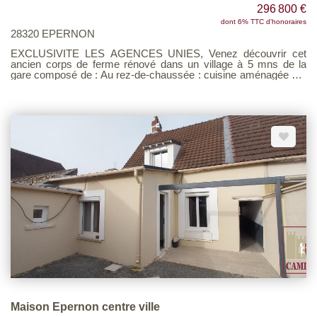
296 800 €
dont 6% TTC d'honoraires
28320 EPERNON
EXCLUSIVITE LES AGENCES UNIES, Venez découvrir cet
ancien corps de ferme rénové dans un village à 5 mns de la
gare composé de : Au rez-de-chaussée : cuisine aménagée sur
séjour/salle à manger, buanderie/arrière-cuisine, dégagement,
salon, wc avec lave-mains A l'étage : bureau en mezzanine,
dégagement, wc, chambre, salle d'eau, salle de bains
Dépendances ; grange, appentis. Le tout édifié sur un terrain
clos de 600 m² environ Voir page 7 du Barème d'honoraires
consultable sur notre site
Maison Epernon centre ville