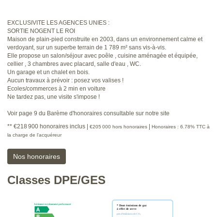
EXCLUSIVITE LES AGENCES UNIES :
SORTIE NOGENT LE ROI
Maison de plain-pied construite en 2003, dans un environnement calme et
verdoyant, sur un superbe terrain de 1 789 m² sans vis-à-vis.
Elle propose un salon/séjour avec poêle , cuisine aménagée et équipée,
cellier , 3 chambres avec placard, salle d'eau , WC.
Un garage et un chalet en bois.
Aucun travaux à prévoir : posez vos valises !
Ecoles/commerces à 2 min en voiture
Ne tardez pas, une visite s'impose !
Voir page 9 du Barème d'honoraires consultable sur notre site
** €218 900
honoraires inclus
|
|
€205 000
hors honoraires
Honoraires : 6.78% TTC à
la charge de l'acquéreur
Nos honoraires
Classes DPE/GES