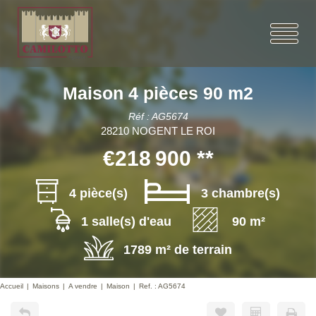
Maison 4 pièces 90 m2
Réf : AG5674
28210 NOGENT LE ROI
€218 900
**
4 pièce(s)
3 chambre(s)
1 salle(s) d'eau
90 m²
1789 m² de terrain
Accueil
Maisons
A vendre
Maison
Ref. : AG5674