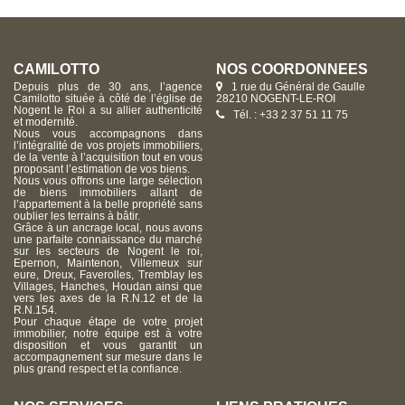
CAMILOTTO
NOS COORDONNÉES
Depuis plus de 30 ans, l’agence
1 rue du Général de Gaulle
Camilotto située à côté de l’église de
28210 NOGENT-LE-ROI
Nogent le Roi a su allier authenticité
Tél. : +33 2 37 51 11 75
et modernité.
Nous vous accompagnons dans
l’intégralité de vos projets immobiliers,
de la vente à l’acquisition tout en vous
proposant l’estimation de vos biens.
Nous vous offrons une large sélection
de biens immobiliers allant de
l’appartement à la belle propriété sans
oublier les terrains à bâtir.
Grâce à un ancrage local, nous avons
une parfaite connaissance du marché
sur les secteurs de Nogent le roi,
Epernon, Maintenon, Villemeux sur
eure, Dreux, Faverolles, Tremblay les
Villages, Hanches, Houdan ainsi que
vers les axes de la R.N.12 et de la
R.N.154.
Pour chaque étape de votre projet
immobilier, notre équipe est à votre
disposition et vous garantit un
accompagnement sur mesure dans le
plus grand respect et la confiance.