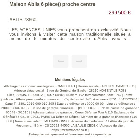
Maison Ablis 6 pièce() proche centre
299 500 €
ABLIS 78660
LES AGENCES UNIES vous proposent en exclusivité Nous
vous invitons à visiter cette maison traditionnelle située à
moins de 5 minutes du centre-ville d'Ablis avec ses
commodités et transports et à pied des écoles. Edifiée sur un
agréable terrain clos et arboré de 728 m² où vous pourrez
faire entièrement le tour de la maison, avec barbecue,
terrasse, emplacement de parking... La maison ce compose
au rez-de-chaussée d'une entrée sur un salon séjour
traversant avec sa cheminée INSERT avec répartiteur de
chaleur, une cuisine indépendante équipée avec piano de
cuisson, un dégagement donnant sur une chambre, une
salle d'eau et un wc séparé. A l'étage, vous découvrirez un
Mentions légales
grand palier avec espace dressing desservant 3 chambres.
Honoraires d'agence charge vendeur. Classe énergétique:
Affichage des informations légales : CAMILOTTO | Raison sociale : AGENCE CAMILOTTO |
DPE E (326 kwh/m²/an en énergie primaire) / (176 kwh/m²/an
Adresse siège social : 1 rue du Général de Gaulle - 28210 NOGENT-LE-ROI |
en énergie finale). GES: B (10 kg CO2/m²/an). Les
Siret : 38935713800012 | RCS : Dreux | Numero TVA Intracommunautaire : NC | Forme
informations sur les risques auxquels ce bien est exposé
juridique : Affaire personnelle commercant | Capital social : NC | Assurance RCP : 3643522904 |
sont disponibles sur le site Géorisques :
Carte T : 2801 2016 000 010 295 | Date de délivrance : 0000-00-00 | Lieu de délivrance :
www.georisques.gouv.fr. Barème consultable sur notre site
28000 CHARTRES | Caisse de garantie financière : QBE EUROPE. | N° de caisse de garantie :
en page 5 de nos honoraires
65548 - 3/15151 | Adresse caisse de garantie : Coeur Défense Tour A 110 Esplanade du
Général de Gaulle 92931 PARIS La Défense Cédes | Montant de la garantie financière : 110
000 | Nom du médiateur : MEDIMMCONSO | Adresse du médiateur : 11 Allée du parc de
Mesemena - Bât A - CS 25222 44505 LA BAULE CEDEX | Adresse du site :
https://medimmoconso.fr
|
Entreprise juridiquement et financièrement indépendante