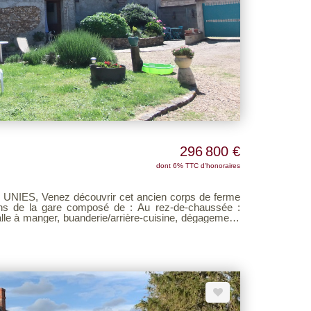
296 800 €
dont 6% TTC d'honoraires
en corps de ferme
are composé de : Au rez-de-chaussée :
lle à manger, buanderie/arrière-cuisine, dégagement,
 l'étage : bureau en mezzanine, dégagement, wc,
 grange, appentis. Le tout édifié
 consultable