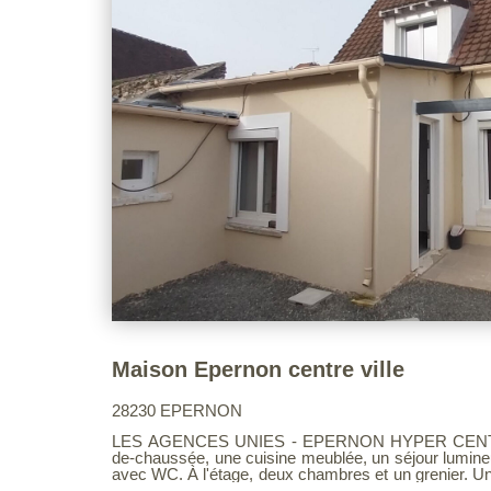
Maison Epernon centre ville
28230 EPERNON
LES AGENCES UNIES - EPERNON HYPER CENTRE Ma
de-chaussée, une cuisine meublée, un séjour lumineu
avec WC. À l'étage, deux chambres et un grenier. Un bien pratique et bien situé avec
les écoles, gare et commerces à pieds. Voir page 9 du Barème d'honoraires