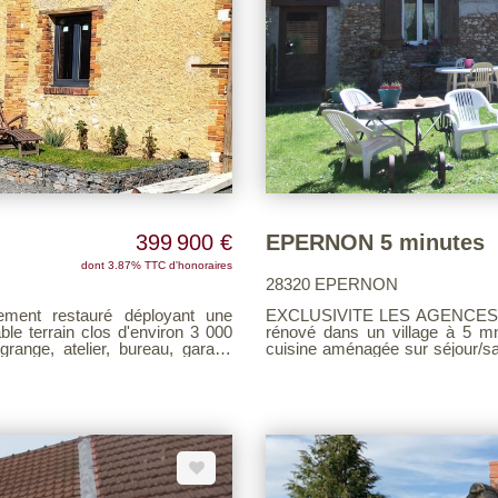
399 900 €
EPERNON 5 minutes
dont 3.87% TTC d'honoraires
28320 EPERNON
EXCLUSIVITE LES AGENCES UNIES, Venez découvrir cet anci
ble terrain clos d'environ 3 000
rénové dans un village à 5 mns de la g
ange, atelier, bureau, garage
cuisine aménagée sur séjour/sa
salon, wc avec lave-mains A
la chambre avec dressing, et la
chambre, salle d'eau, salle de bains Dépendances ;
ant deux chambres, une salle de
sur un terrain clos de 600 m² environ Voir page 7 du Barème d'honoraires
er pouvant développer 190 m².
sur notre site