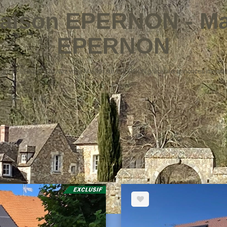
Maison EPERNON - Ma
EPERNON
à vendre EPERNON. Trouvez votre Maison sur EPERNON grâce aux annonces immob