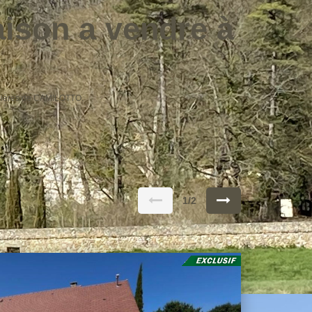
ison a vendre à
ilières de CAMILOTTO.
1/2