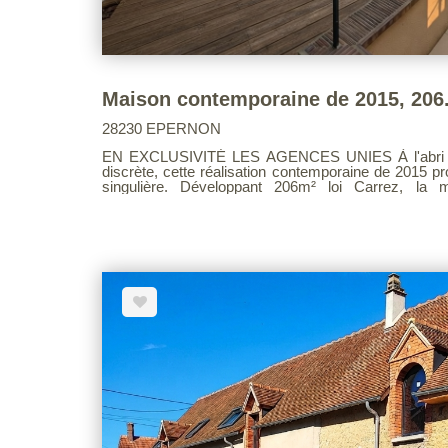
28230 EPERNON
EN EXCLUSIVITÉ LES AGENCES UNIES À l'abri des regards, derrière une cour
discrète, cette réalisation contemporaine de 2015 pr
singulière. Développant 206m² loi Carrez, la m
spectaculaire pièce de vie de 68m² déplafonnée. Une élégante passerelle aérienne
conduit à une mezzanine surplombant le séjour. Es
chambre d'appoint : cet espace offre une flexibi
feutrée. Les combles aménageables prolongent encore 
l'extérieur, une vaste terrasse intimiste, totalemen
sur un jardin arboré avec pommiers et poiriers. La distribution a été pensée avec
intelligence et fluidité : une chambre indépendant
privatif permet d'envisager accueil, télétravail ou u
accueille deux belles chambres, prolongées par
ouvertes sur l'extérieur. Un vaste garage de 70 m², à la hauteur généreuse, permet
l'accueil de plusieurs véhicules. Il est complété pa
buanderie, ainsi qu'un accès direct à la terrasse via
prestations : chauffage au sol, chaudière Viessma
aluminium, volets roulants motorisés et centralisés. La situation est idéal
seulement 3 minutes à pied de la place principale, 
permettant de rejoindre Paris facilement. Voir page 10 du Barème d'honoraires
consultable sur notre site