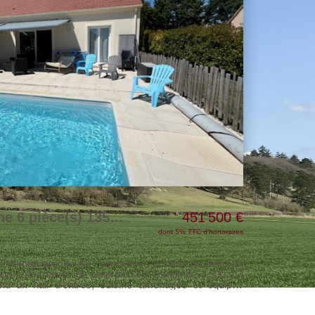
Maison Epernon proche 6 pièce(s) 135 m2
451 500 €
dont 5% TTC d'honoraires
che Au calme avec écoles sur place et
on Jolie maison de plain pied sur terrain de 1.500 m2
ée, cuisine aménagée et équipée
alon avec poêle à bois, 4 chambres dont une suite
et dressing, salle de bains, 2 wc Très belle terrasse