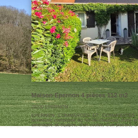
Maison Epernon 4 pièces 112 m2
28230 EPERNON
EPERNON COMMERCES ET COMMODITES A PIEDS Magnif
lumineuse composée au rez-de-chaussée d'une entr
aménagée et équipée, d'un couloir, d'un placard, 
d'une chambre et d'une buanderie. A l'étage un pa
douche avec WC et deux chambres. Celle-ci offre une