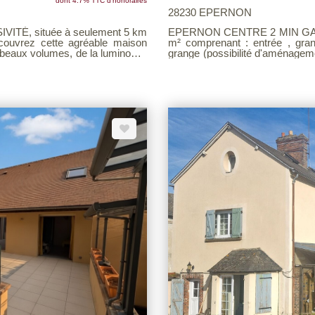
dont 4.7% TTC d'honoraires
28230 EPERNON
ITÉ, située à seulement 5 km
EPERNON CENTRE 2 MIN GARE S
couvrez cette agréable maison
m² comprenant : entrée , grand
e beaux volumes, de la luminosité
grange (possibilité d'aménagemen
rez séduit par son agencement
gare, des commerces, écoles. Exclu
m² avec un espace
Barème d'honoraires consultable
e et équipée avec îlot central,
t un WC indépendant. À l'étage,
ne pouvant servir de bureau ou
Un garage de 40 m² avec grenier
ce de rangement. La propriété
rte de garage motorisée et d'une
d'un terrain de 1 300 m² sans vis-
 un cadre paisible. Pour votre
double vitrage, volets aluminium,
e d'honoraires