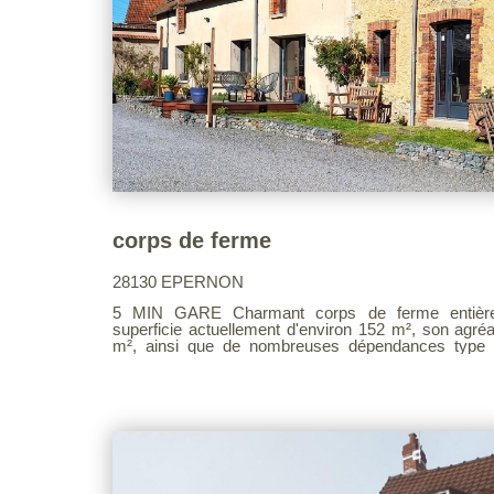
corps de ferme
28130 EPERNON
5 MIN GARE Charmant corps de ferme entièrement restauré déployant une
superficie actuellement d'environ 152 m², son agréa
m², ainsi que de nombreuses dépendances type gr
proposant environ 252 m², idéal pour le stockage. Vous serez séduit par son entrée,
le séjour avec cuisine ouverte meublée et équipée, 
salle de douche. A l'étage un grand palier desserv
douche et deux autres chambres à finir d'aménag
N'attendez plus et venez le visiter. Voir page 9 du Barème d'honoraires consultable
sur notre site