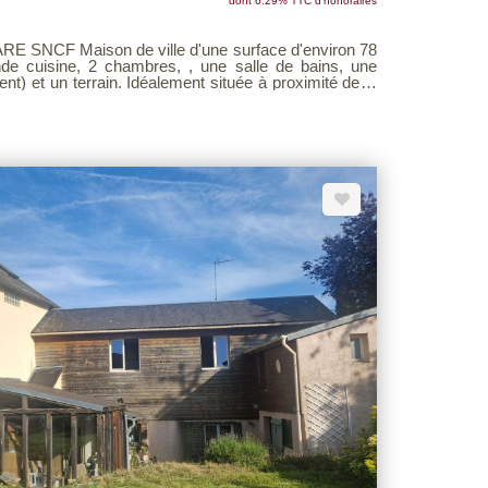
dont 6.29% TTC d'honoraires
NCF Maison de ville d'une surface d'environ 78
e cuisine, 2 chambres, , une salle de bains, une
t) et un terrain. Idéalement située à proximité de la
sivité Les Agences Unies Voir page 9 du
 sur notre site