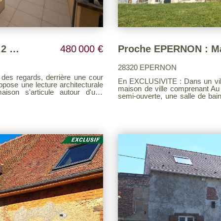
Maison contemporaine de 2015, 206.2 m²
480 000 €
28320 EPERNON
En EXCLUSIVITE : Dans un village avec école, à 5 km de la gare d'Epernon, cette
opose une lecture architecturale
maison de ville comprenant Au 
aison s'articule autour d'une
semi-ouverte, une salle de bai
premier étage : un palier dess
pace de travail, bibliothèque,
pièce (possibilité dressing avec une salle d'
lité rare, dans une atmosphère
parentale). Au second étage : 
les possibilités d'évolution. À
et un wc. La maison dispose d'u
t préservée des regards s'ouvrant
jardin clos de plus de 460 m² . Exclusivit
d'honoraires consultable sur notr
e en rez-de-chaussée avec accès
sage autonome, tandis que l'étage
 de larges baies à galandage
r un atelier, une cave à vin, une
 un escalier indépendant. Les
nn à condensation, menuiseries
e : à
et 10 minutes à pied de la gare