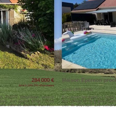
284 000 €
dont 5.19% TTC d'honoraires
28130 EPERNON
ique maison
Exclusivité les Agences Unies Epernon pro
ée, d'un séjour, d'une cuisine
bus collège, lycée et gare Epern
d'une salle de douche, d'un WC,
clos et paysager Elle comprend un hall d'entr
lier, un dressing, une salle de
ouverte sur un vaste séjour-s
 surface habitable de 112 m² et
parentale avec salle de douche 