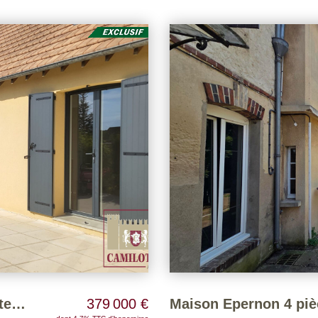
résidence familiale et calme A
bien exposée PISCINE chauffée récente (traitement au sel) Voir 
honoraires consultable sur notre site
page : 4
Maison récente de 143 m², 1 300 m² terrain
379 000 €
Maison Epernon 4 piè