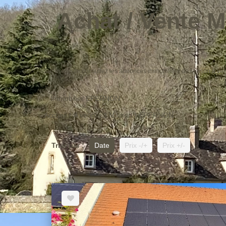
Achat / Vente 
Sur notre site consultez les annonces immobilière de Maison 
Immobilier EPERNON
Accueil
A vendre
Maison
EPERNON
Trier par :
Date
Prix -/+
Prix +/-