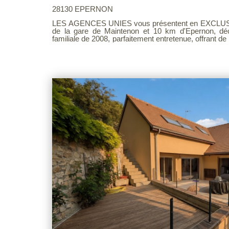
28130 EPERNON
LES AGENCES UNIES vous présentent en EXCLUSIV
de la gare de Maintenon et 10 km d'Epernon, dé
familiale de 2008, parfaitement entretenue, offrant d
et un environnement calme. Dès l'entrée, vous se
fonctionnel avec rangements, une belle pièce de vie de 46 
salon/séjour ouvert sur une cuisine récente aménagé
une buanderie, deux chambres, une salle de bains e
vous trouverez trois belles chambres, une mezzani
d'espace jeux, ainsi qu'une salle d'eau avec WC. 
au-dessus complète ce bien, offrant un bel espa
bénéficie également d'un portail motorisé, d'une po
allée en pavés de rue. À l'extérieur, vous profiterez 
à-vis, avec une vue dégagée exceptionnelle, dans
confort : chauffage par géothermie au sol, fenêtres 
fibre optique, tout-à-l'égout et conduit de cheminée existant. Barèm
page 6