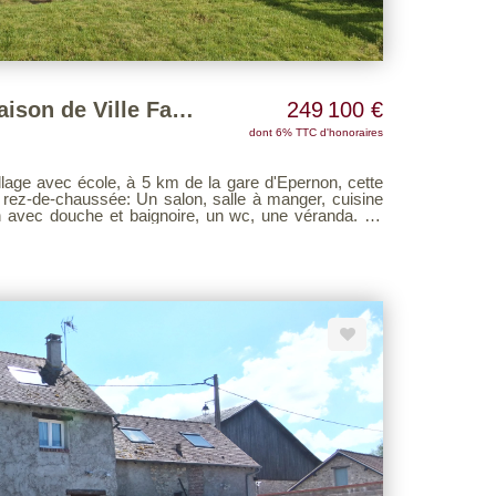
Proche EPERNON : Maison de Ville Familiale avec beau potentiel
249 100 €
dont 6% TTC d'honoraires
rez-de-chaussée: Un salon, salle à manger, cuisine
n avec douche et baignoire, un wc, une véranda. Au
ervant trois chambres avec une belle hauteur et une
eau + wc - parfait pour créer la suite
Une chambre avec un coin bureau, une salle de bains
n garage, d'une chaufferie, un puits. Le tout sur un
é Les Agences Unies Voir page 7 du Barème
e site