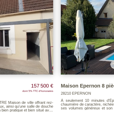
157 500 €
Maison Epernon 8 piè
dont 5% TTC d'honoraires
28210 EPERNON
À seulement 10 minutes d'Ép
ison de ville offrant rez-
chaumière de caractère, nichée sur un terrai
x, ainsi qu'une salle de douche
ses volumes généreux et son atmosphère paisib
cuisine aménagée et équipée, u