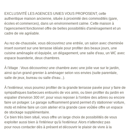
EXCLUSIVITÉ LES AGENCES UNIES VOUS PROPOSENT, cette
authentique maison ancienne, située à proximité des commodités (gare,
écoles et commerces), dans un environnement calme. Cette maison à
l'agencement fonctionnel offre de belles possibilités d'aménagement et un
cadre de vie agréable.
Au rez-de-chaussée, vous découvrirez une entrée, un salon avec cheminée
insert ouvrant sur une terrasse idéale pour profiter des beaux jours, une
cuisine aménagée et équipée, un dégagement, une salle d'eau, un WC avec
espace buanderie, deux chambres.
À l'étage : Vous découvrirez une chambre avec une jolie vue sur le jardin,
ainsi qu'un grand grenier à aménager selon vos envies (suite parentale,
salle de jeux, bureau ou salle d'eau...).
À l'extérieur, vous pourrez profiter de la grande terrasse pavée pour y faire de
sympathiques barbecues entourés de vos amis, ou bien profiter du jardin en
espalier d'environ 300 m², pour vous reposer à l'ombre des arbres ou encore
faire un potager. Le garage suffisamment grand permet d'y stationner voiture,
moto et même faire un coin atelier et la grande cave voûtée offre un espace
de stockage supplémentaire.
Ce bien très bien situé, vous offre un large choix de possibilités de vous
exploiter aussi bien à l'intérieur qu'à l'extérieur. Alors n'attendez pas
pour nous contacter dès à présent et découvrir le plaisir de vivre à la