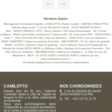
extérieur : un jardin arboré et clos de 340 m². Coup de coeur
 Le
! Voir page 7 du Barème d'honoraires consultable sur notre
site
ues
Mentions légales
CES
Affichage des informations légales : CAMILOTTO | Raison sociale : AGENCE CAMILOTTO |
Adresse siège social : 1 rue du Général de Gaulle - 28210 NOGENT-LE-ROI |
Siret : 38935713800012 | RCS : Dreux | Numero TVA Intracommunautaire : NC | Forme
juridique : Affaire personnelle commercant | Capital social : NC | Assurance RCP : 3643522904 |
Carte T : 2801 2016 000 010 295 | Date de délivrance : 0000-00-00 | Lieu de délivrance :
28000 CHARTRES | Caisse de garantie financière : QBE EUROPE. | N° de caisse de garantie :
65548 - 3/15151 | Adresse caisse de garantie : Coeur Défense Tour A 110 Esplanade du
Général de Gaulle 92931 PARIS La Défense Cédes | Montant de la garantie financière : 110
000 | Nom du médiateur : MEDIMMCONSO | Adresse du médiateur : 11 Allée du parc de
Mesemena - Bât A - CS 25222 44505 LA BAULE CEDEX | Adresse du site :
https://medimmoconso.fr
|
Entreprise juridiquement et financièrement indépendante
CAMILOTTO
NOS COORDONNÉES
Depuis plus de 30 ans, l’agence
1 rue du Général de Gaulle
Camilotto située à côté de l’église de
28210 NOGENT-LE-ROI
Nogent le Roi a su allier authenticité
Tél. : +33 2 37 51 11 75
et modernité.
Nous vous accompagnons dans
l’intégralité de vos projets immobiliers,
de la vente à l’acquisition tout en vous