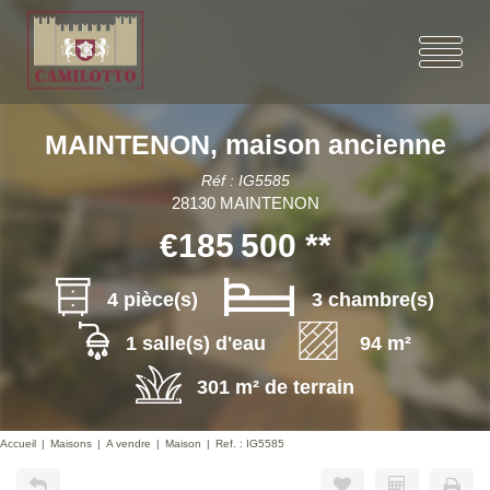
MAINTENON, maison ancienne
Réf : IG5585
28130 MAINTENON
€185 500
**
4 pièce(s)
3 chambre(s)
1 salle(s) d'eau
94 m²
301 m² de terrain
Accueil
Maisons
A vendre
Maison
Ref. : IG5585