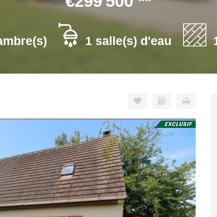
€299 500
**
ambre(s)
1 salle(s) d'eau