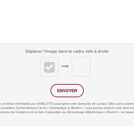
Déplacer l'image dans le cadre vide à droite
ENVOYER
ans un fichier informatisé par CAMILOTTO pour gérer votre demande de contact. Elles sont conservée
 conseillers Conformément à la loi « informatique et libertés », vous pouvez exercer votre droit d'
ns de l'existence de la liste d'opposition au démarchage téléphonique « Bloctel », sur laquell