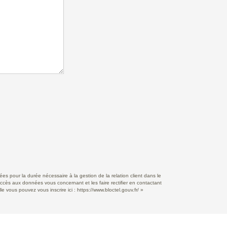
s pour la durée nécessaire à la gestion de la relation client dans le
accès aux données vous concernant et les faire rectifier en contactant
e vous pouvez vous inscrire ici :
https://www.bloctel.gouv.fr/
»