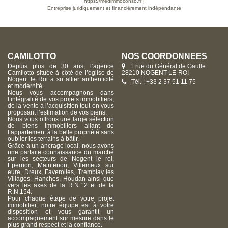
https://medimmoconso.fr
|
Entreprise juridiquement et financièrement indépendante
CAMILOTTO
NOS COORDONNÉES
Depuis plus de 30 ans, l’agence
1 rue du Général de Gaulle
Camilotto située à côté de l’église de
28210 NOGENT-LE-ROI
Nogent le Roi a su allier authenticité
Tél. : +33 2 37 51 11 75
et modernité.
Nous vous accompagnons dans
l’intégralité de vos projets immobiliers,
de la vente à l’acquisition tout en vous
proposant l’estimation de vos biens.
Nous vous offrons une large sélection
de biens immobiliers allant de
l’appartement à la belle propriété sans
oublier les terrains à bâtir.
Grâce à un ancrage local, nous avons
une parfaite connaissance du marché
sur les secteurs de Nogent le roi,
Epernon, Maintenon, Villemeux sur
eure, Dreux, Faverolles, Tremblay les
Villages, Hanches, Houdan ainsi que
vers les axes de la R.N.12 et de la
R.N.154.
Pour chaque étape de votre projet
immobilier, notre équipe est à votre
disposition et vous garantit un
accompagnement sur mesure dans le
plus grand respect et la confiance.