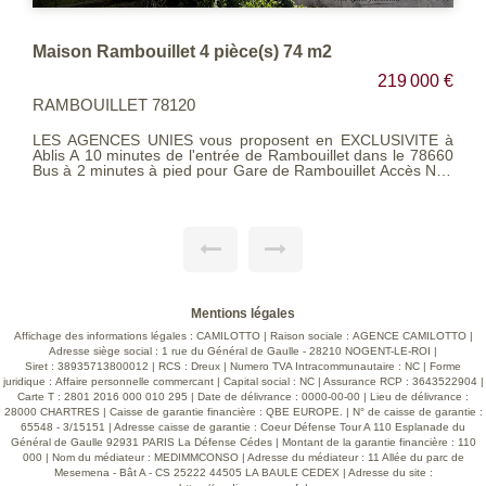
Maison Ablis 6 pièce() proche centre
 €
299 500 €
ABLIS 78660
 à
LES AGENCES UNIES vous proposent en exclusivité Nous
60
vous invitons à visiter cette maison traditionnelle située à
10
moins de 5 minutes du centre-ville d'Ablis avec ses
e,
commodités et transports et à pied des écoles. Edifiée sur un
al
agréable terrain clos et arboré de 728 m² où vous pourrez
faire entièrement le tour de la maison, avec barbecue,
au
terrasse, emplacement de parking... La maison ce compose
s.
au rez-de-chaussée d'une entrée sur un salon séjour
os
traversant avec sa cheminée INSERT avec répartiteur de
chaleur, une cuisine indépendante équipée avec piano de
cuisson, un dégagement donnant sur une chambre, une
salle d'eau et un wc séparé. A l'étage, vous découvrirez un
Mentions légales
grand palier avec espace dressing desservant 3 chambres.
Honoraires d'agence charge vendeur. Classe énergétique:
Affichage des informations légales : CAMILOTTO | Raison sociale : AGENCE CAMILOTTO |
DPE E (326 kwh/m²/an en énergie primaire) / (176 kwh/m²/an
Adresse siège social : 1 rue du Général de Gaulle - 28210 NOGENT-LE-ROI |
en énergie finale). GES: B (10 kg CO2/m²/an). Les
Siret : 38935713800012 | RCS : Dreux | Numero TVA Intracommunautaire : NC | Forme
informations sur les risques auxquels ce bien est exposé
juridique : Affaire personnelle commercant | Capital social : NC | Assurance RCP : 3643522904 |
sont disponibles sur le site Géorisques :
Carte T : 2801 2016 000 010 295 | Date de délivrance : 0000-00-00 | Lieu de délivrance :
www.georisques.gouv.fr. Barème consultable sur notre site
28000 CHARTRES | Caisse de garantie financière : QBE EUROPE. | N° de caisse de garantie :
en page 5 de nos honoraires
65548 - 3/15151 | Adresse caisse de garantie : Coeur Défense Tour A 110 Esplanade du
Général de Gaulle 92931 PARIS La Défense Cédes | Montant de la garantie financière : 110
000 | Nom du médiateur : MEDIMMCONSO | Adresse du médiateur : 11 Allée du parc de
Mesemena - Bât A - CS 25222 44505 LA BAULE CEDEX | Adresse du site :