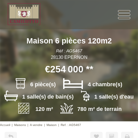
Maison 6 pièces 120m2
Réf : AG5467
28130 EPERNON
€254 000
**
6 pièce(s)
4 chambre(s)
1 salle(s) de bain(s)
1 salle(s) d'eau
120 m²
780 m² de terrain
Accueil
Maisons
A vendre
Maison
Ref. : AG5467