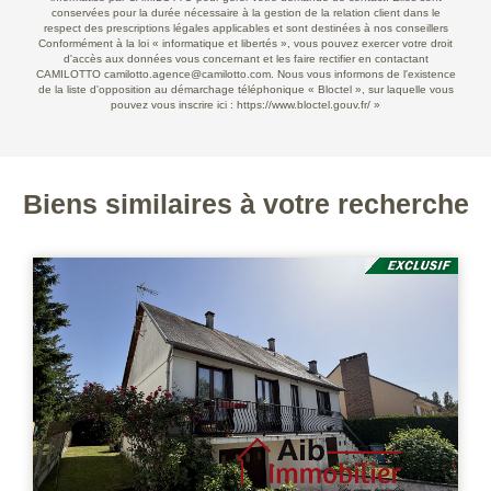
conservées pour la durée nécessaire à la gestion de la relation client dans le
respect des prescriptions légales applicables et sont destinées à nos conseillers
Conformément à la loi « informatique et libertés », vous pouvez exercer votre droit
d'accès aux données vous concernant et les faire rectifier en contactant
CAMILOTTO camilotto.agence@camilotto.com. Nous vous informons de l'existence
de la liste d'opposition au démarchage téléphonique « Bloctel », sur laquelle vous
pouvez vous inscrire ici :
https://www.bloctel.gouv.fr/
»
Biens similaires à votre recherche