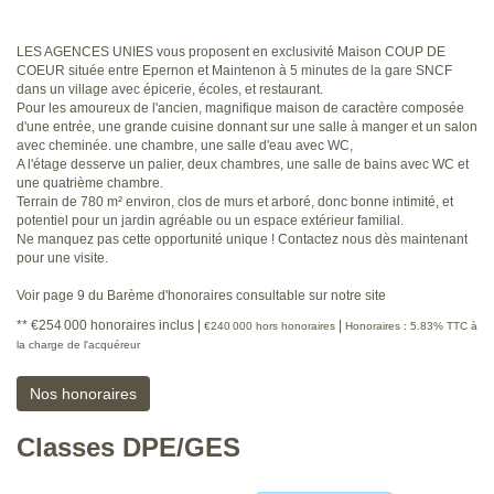
LES AGENCES UNIES vous proposent en exclusivité Maison COUP DE
COEUR située entre Epernon et Maintenon à 5 minutes de la gare SNCF
dans un village avec épicerie, écoles, et restaurant.
Pour les amoureux de l'ancien, magnifique maison de caractère composée
d'une entrée, une grande cuisine donnant sur une salle à manger et un salon
avec cheminée. une chambre, une salle d'eau avec WC,
A l'étage desserve un palier, deux chambres, une salle de bains avec WC et
une quatrième chambre.
Terrain de 780 m² environ, clos de murs et arboré, donc bonne intimité, et
potentiel pour un jardin agréable ou un espace extérieur familial.
Ne manquez pas cette opportunité unique ! Contactez nous dès maintenant
pour une visite.
Voir page 9 du Barème d'honoraires consultable sur notre site
** €254 000
honoraires inclus
|
|
€240 000
hors honoraires
Honoraires : 5.83% TTC à
la charge de l'acquéreur
Nos honoraires
Classes DPE/GES