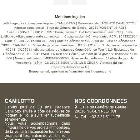
traversant avec sa cheminée INSERT avec répartiteur de
chaleur, une cuisine indépendante équipée avec piano de
cuisson, un dégagement donnant sur une chambre, une
salle d'eau et un wc séparé. A l'étage, vous découvrirez un
Mentions légales
grand palier avec espace dressing desservant 3 chambres.
Honoraires d'agence charge vendeur. Classe énergétique:
Affichage des informations légales : CAMILOTTO | Raison sociale : AGENCE CAMILOTTO |
DPE E (326 kwh/m²/an en énergie primaire) / (176 kwh/m²/an
Adresse siège social : 1 rue du Général de Gaulle - 28210 NOGENT-LE-ROI |
en énergie finale). GES: B (10 kg CO2/m²/an). Les
Siret : 38935713800012 | RCS : Dreux | Numero TVA Intracommunautaire : NC | Forme
informations sur les risques auxquels ce bien est exposé
juridique : Affaire personnelle commercant | Capital social : NC | Assurance RCP : 3643522904 |
sont disponibles sur le site Géorisques :
Carte T : 2801 2016 000 010 295 | Date de délivrance : 0000-00-00 | Lieu de délivrance :
www.georisques.gouv.fr. Barème consultable sur notre site
28000 CHARTRES | Caisse de garantie financière : QBE EUROPE. | N° de caisse de garantie :
en page 5 de nos honoraires
65548 - 3/15151 | Adresse caisse de garantie : Coeur Défense Tour A 110 Esplanade du
Général de Gaulle 92931 PARIS La Défense Cédes | Montant de la garantie financière : 110
000 | Nom du médiateur : MEDIMMCONSO | Adresse du médiateur : 11 Allée du parc de
Mesemena - Bât A - CS 25222 44505 LA BAULE CEDEX | Adresse du site :
https://medimmoconso.fr
|
Entreprise juridiquement et financièrement indépendante
CAMILOTTO
NOS COORDONNÉES
Depuis plus de 30 ans, l’agence
1 rue du Général de Gaulle
Camilotto située à côté de l’église de
28210 NOGENT-LE-ROI
Nogent le Roi a su allier authenticité
Tél. : +33 2 37 51 11 75
et modernité.
Nous vous accompagnons dans
l’intégralité de vos projets immobiliers,
de la vente à l’acquisition tout en vous
proposant l’estimation de vos biens.
Nous vous offrons une large sélection