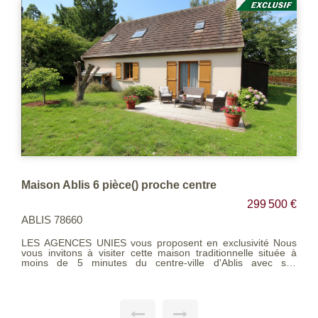
Maison Ablis 6 pièce() proche centre
299 500 €
ABLIS 78660
LES AGENCES UNIES vous proposent en exclusivité Nous
vous invitons à visiter cette maison traditionnelle située à
moins de 5 minutes du centre-ville d'Ablis avec ses
commodités et transports et à pied des écoles. Edifiée sur un
agréable terrain clos et arboré de 728 m² où vous pourrez
faire entièrement le tour de la maison, avec barbecue,
terrasse, emplacement de parking... La maison ce compose
au rez-de-chaussée d'une entrée sur un salon séjour