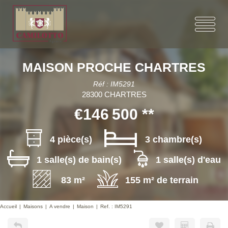
MAISON PROCHE CHARTRES
Réf : IM5291
28300 CHARTRES
€146 500
**
4 pièce(s)
3 chambre(s)
1 salle(s) de bain(s)
1 salle(s) d'eau
83 m²
155 m² de terrain
Accueil
Maisons
A vendre
Maison
Ref. : IM5291