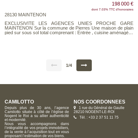
198 000 €
dont 7.03% TTC d'honoraires
28130 MAINTENON
EXCLUSIVITE LES AGENCES UNIES PROCHE GARE
MAINTENON Sur la commune de Pierres Une maison de plain
pied sur sous sol total comprenant : Entrée , cuisine aménagée ,
séjour avec poêle, 3 chambres, une salle de bains , 2 WC. Un
sous sol total comprenant un garage , atelier , chaufferie , et une
pièce qui peut servir de coin nuit / bureau .. Charmant jardin
sans vis à vis! Quelques travaux de rafraichissement sont à
prévoir. A visiter sans tarder! Voir page 9 du Barème
d'honoraires consultable sur notre site
1/4
CAMILOTTO
NOS COORDONNÉES
Depuis plus de 30 ans, l’agence
1 rue du Général de Gaulle
Camilotto située à côté de l’église de
28210 NOGENT-LE-ROI
Nogent le Roi a su allier authenticité
Tél. : +33 2 37 51 11 75
et modernité.
Nous vous accompagnons dans
l’intégralité de vos projets immobiliers,
de la vente à l’acquisition tout en vous
proposant l’estimation de vos biens.