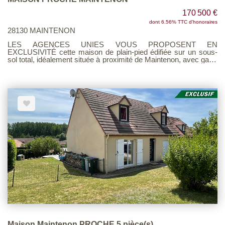
170 500 €
dont 6.56% TTC d'honoraires
28130 MAINTENON
LES AGENCES UNIES VOUS PROPOSENT EN
EXCLUSIVITÉ cette maison de plain-pied édifiée sur un sous-
sol total, idéalement située à proximité de Maintenon, avec gare,
école et commerces accessibles à pied. Elle se compose :
d'une véranda lumineuse, d'un salon-séjour, d'un second salon
équipé d'une cheminée insert, d'une cuisine aménagée, de deux
chambres, d'une salle de bains, d'un dégagement et d'un WC.
Le tout est implanté sur un terrain clos, entretenu et d'environ
980 m², offrant un cadre de vie agréable et verdoyant. Un bien
fonctionnel et parfaitement situé, à découvrir sans tarder ! Voir
barème d'honoraires page 3 sur notre site
Maison Maintenon PROCHE 5 pièce(s)