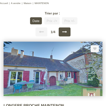
Accueil
A vendre
Maison
MAINTENON
Trier par :
Date
Prix -/+
Prix +/-
1/4
LONGERE PROCHE MAINTENON