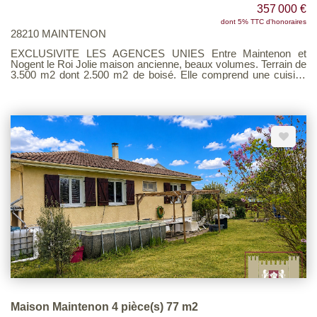
357 000 €
dont 5% TTC d'honoraires
28210 MAINTENON
EXCLUSIVITE LES AGENCES UNIES Entre Maintenon et
Nogent le Roi Jolie maison ancienne, beaux volumes. Terrain de
3.500 m2 dont 2.500 m2 de boisé. Elle comprend une cuisine
aménagée ouverte sur un beau séjour-salon avec cheminée et
insert, buanderie / dressing, une chambre, salle de bains, wc. A
l'étage : belle pièce palière (bureau / coin lecture), 3 chambres
dont une avec son balcon, un bureau, salle d'eau, wc. Un
garage Pompe à chaleur air/eau très récente Assainissement
individuel refait Etage : isolation refaite Quelques finitions à
prévoir Barème consultable sur notre site en page 4 de nos
honoraires
Maison Maintenon 4 pièce(s) 77 m2