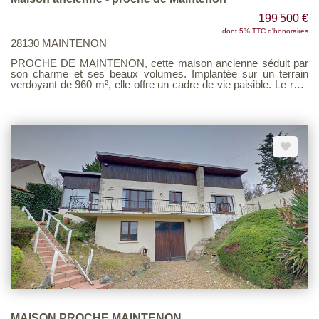
199 500 €
dont 5% TTC d'honoraires
28130 MAINTENON
PROCHE DE MAINTENON, cette maison ancienne séduit par
son charme et ses beaux volumes. Implantée sur un terrain
verdoyant de 960 m², elle offre un cadre de vie paisible. Le rez-
de-chaussée comprend une grande entrée, un salon cathédrale
avec une cheminée et une mezzanine, ainsi qu'une vaste
cuisine aménagée ouverte sur une salle à manger, un bureau ou
une chambre, une salle d'eau avec WC et une cave complètent
ce niveau. À l'étage : deux chambres et une salle de bains avec
WC offrent un espace nuit confortable. Une grande dépendance
avec un garage et un grenier aménageable vient renforcer le
potentiel de la propriété, idéale pour un atelier, du stockage ou
un futur espace de vie. Cette maison allie charme, volume et
potentiel dans un environnement recherché.
MAISON PROCHE MAINTENON