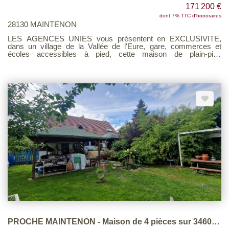
171 200 €
dont 7% TTC d'honoraires
28130 MAINTENON
LES AGENCES UNIES vous présentent en EXCLUSIVITE,
dans un village de la Vallée de l'Eure, gare, commerces et
écoles accessibles à pied, cette maison de plain-pied
comprenant : Entrée / Couloir, séjour avec poêle à bois, cuisine,
salle d'eau/wc, trois chambres. Grenier semi aménagé -
Terrasse- Dépendance (garage) Le tout édifié sur un charmant
jardin clos de plus de 880 m² A NE PAS MANQUER Barème
d'honoraires page 7 consultable sur notre site
PROCHE MAINTENON - Maison de 4 pièces sur 3460 m²