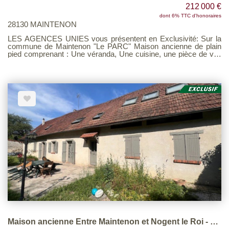
212 000 €
dont 6% TTC d'honoraires
28130 MAINTENON
LES AGENCES UNIES vous présentent en Exclusivité: Sur la
commune de Maintenon "Le PARC" Maison ancienne de plain
pied comprenant : Une véranda, Une cuisine, une pièce de vie,
un dégagement, deux chambres, une salle de bains avec
douche et baignoire, un wc. Grenier. En extérieur: Garage avec
grenier au dessus, une petite dépendance. Le tout sur un jardin
fleuri de 590m². Barème d'honoraire page 7 consultable sur
notre site
Maison ancienne Entre Maintenon et Nogent le Roi - 6 pièce(s) 190 m2