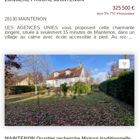
325 500 €
dont 5% TTC d'honoraires
28130 MAINTENON
LES AGENCES UNIES vous proposent cette charmante
longère, située à seulement 15 minutes de Maintenon, dans un
village au calme avec école accessible à pied. Au rez-de-
chaussée, vous découvrirez une entrée, une salle à manger
agrémentée d'une cheminée, un salon chaleureux équipé d'un
poêle à bois, une cuisine aménagée et équipée, ainsi qu'une
suite parentale disposant de sa salle d'eau, un cellier et des WC
indépendants. À l'étage, un palier dessert trois chambres, ainsi
qu'une salle de bains comprenant baignoire, douche et WC. Les
combles aménageables offrent un beau potentiel d'évolution
selon vos envies. À l'extérieur, vous bénéficierez d'une grande
grange faisant office de garage, complétée par un grenier et une
cave voûtée, apportant charme et espaces de stockage
supplémentaires. L'ensemble est implanté sur un terrain clos et
arboré d'environ 500 m². Contactez nous pour plus
d'informations ! Voir page 3 du Barème d'honoraires consultable
sur notre site
MAINTENON Quartier recherche Maison traditionnelle