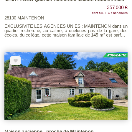
357 000 €
dont 5% TTC d'honoraires
28130 MAINTENON
EXCLUSIVITE LES AGENCES UNIES : MAINTENON dans un
quartier recherché, au calme, à quelques pas de la gare, des
écoles, du collège, cette maison familiale de 145 m² est parfaite
pour accueillir votre famille, Elle comprend : Au rez-de-
chaussée : Un entrée cathédrale, une cuisine aménagée, un
salon - salle à manger avec une cheminée et accès terrasse, un
dégagement, un wc , une salle de bains avec baignoire et
douche, une chambre et un bureau de 9 m². A l'étage : un palier
desservant quatre chambres, une salle d'eau et un wc séparé.
Sous sol total pouvant garer deux voitures, un atelier, une cave.
Le tout sur un beau jardin clos de 940m² Voir page 7 du Barème
d'honoraires consultable sur notre site
Maison ancienne - proche de Maintenon