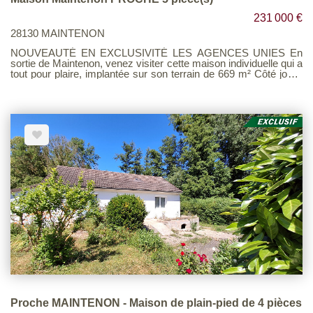
231 000 €
28130 MAINTENON
NOUVEAUTÉ EN EXCLUSIVITÉ LES AGENCES UNIES En
sortie de Maintenon, venez visiter cette maison individuelle qui a
tout pour plaire, implantée sur son terrain de 669 m² Côté jour :
Une entrée, une cuisine aménagée ouverte sur un superbe
séjour lumineux équipé d'un poêle à bois pour vos soirées
d'hiver, wc. Côté nuit : 3 chambres à l'étage, un dressing et une
salle de bains / WC. Côté pratique : Un garage attenant et
communiquant avec coin buanderie (+ adoucisseur d'eau) et de
nombreux rangements dans le grand vide sanitaire. Côté jardin :
Une belle terrasse à l'arrière pour vos barbecues en famille. Les
fenêtres PVC et la porte d'entrée sont récentes ! Aucun gros
travaux à prévoir. Contactez-nous vite pour organiser une visite
! Toiture démoussée Voir page 11 du Barème d'honoraires
consultable sur notre site
Proche MAINTENON - Maison de plain-pied de 4 pièces