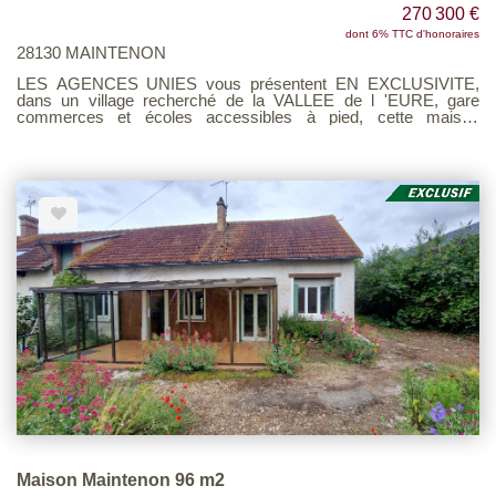
270 300 €
dont 6% TTC d'honoraires
28130 MAINTENON
LES AGENCES UNIES vous présentent EN EXCLUSIVITE,
dans un village recherché de la VALLEE de l 'EURE, gare
commerces et écoles accessibles à pied, cette maison
composée de : Au rez-de-chaussée : Entrée, Salon - salle à
manger, cuisine aménagée et équipée, ,wc, dégagement (accès
garage) A l'étage : pièce palière, trois chambres, salle d'eau/wc
Garage intégré avec arrière-cuisine En dépendance : divers
appentis Le tout édifié sur un terrain clos et arboré avec mare de
plus 3460 m². A l'abri des regards - commodités à pied Barème
d'honoraire page 7 consultable sur notre site
Maison Maintenon 96 m2