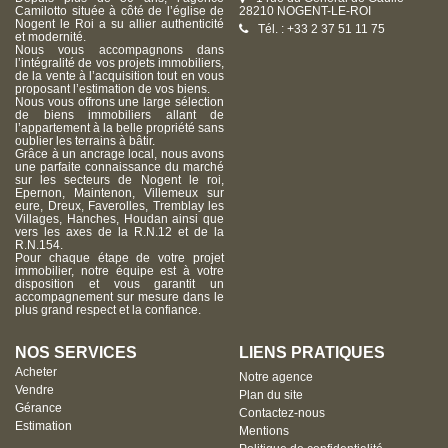
Camilotto située à côté de l’église de
28210 NOGENT-LE-ROI
Nogent le Roi a su allier authenticité
Tél. : +33 2 37 51 11 75
et modernité.
Nous vous accompagnons dans
l’intégralité de vos projets immobiliers,
de la vente à l’acquisition tout en vous
proposant l’estimation de vos biens.
Nous vous offrons une large sélection
de biens immobiliers allant de
l’appartement à la belle propriété sans
oublier les terrains à bâtir.
Grâce à un ancrage local, nous avons
une parfaite connaissance du marché
sur les secteurs de Nogent le roi,
Epernon, Maintenon, Villemeux sur
eure, Dreux, Faverolles, Tremblay les
Villages, Hanches, Houdan ainsi que
vers les axes de la R.N.12 et de la
R.N.154.
Pour chaque étape de votre projet
immobilier, notre équipe est à votre
disposition et vous garantit un
accompagnement sur mesure dans le
plus grand respect et la confiance.
NOS SERVICES
LIENS PRATIQUES
Acheter
Notre agence
Vendre
Plan du site
Gérance
Contactez-nous
Estimation
Mentions