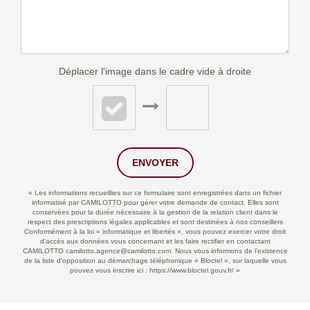
Déplacer l'image dans le cadre vide à droite
ENVOYER
« Les informations recueillies sur ce formulaire sont enregistrées dans un fichier
informatisé par CAMILOTTO pour gérer votre demande de contact. Elles sont
conservées pour la durée nécessaire à la gestion de la relation client dans le
respect des prescriptions légales applicables et sont destinées à nos conseillers
Conformément à la loi « informatique et libertés », vous pouvez exercer votre droit
d'accès aux données vous concernant et les faire rectifier en contactant
CAMILOTTO camilotto.agence@camilotto.com. Nous vous informons de l'existence
de la liste d'opposition au démarchage téléphonique « Bloctel », sur laquelle vous
pouvez vous inscrire ici :
https://www.bloctel.gouv.fr/
»