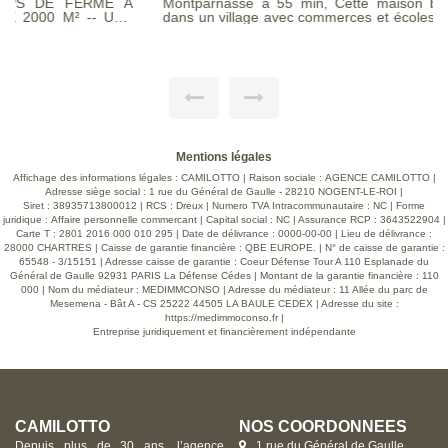
Montparnasse à 55 min, Cette maison bourgeoise, située
dans un village avec commerces et écoles offre un cadre de
vie agréable et spacieux. Le terrain étant de 1068 m² clos de
murs. Au rez-de-chaussée, vous trouverez une réception de
43 m² lumineuse agrémentée d'un poêle à bois pour créer
une ambiance chaleureuse. La cuisine, aménagée et
équipée, est ouverte sur cet espace, idéale pour des
moments conviviaux. Une véranda, parfaite pour profiter des
journées ensoleillées, complète cet étage. Vous disposerez
également d'une buanderie pratique et d'un WC séparé. Le
premier étage abrite deux chambres, dont une avec un
dressing et une salle d'eau privative, apportant confort . Une
Mentions légales
salle d'eau supplémentaire, équipée d'un WC, est également
Affichage des informations légales : CAMILOTTO | Raison sociale : AGENCE CAMILOTTO |
présente sur ce niveau. Le deuxième étage se compose d
Adresse siège social : 1 rue du Général de Gaulle - 28210 NOGENT-LE-ROI |
une grande pièce offrant de multiples possibilités
Siret : 38935713800012 | RCS : Dreux | Numero TVA Intracommunautaire : NC | Forme
d'aménagement selon vos besoins, que ce soit pour un
juridique : Affaire personnelle commercant | Capital social : NC | Assurance RCP : 3643522904 |
bureau, une chambre supplémentaire ou un espace de
Carte T : 2801 2016 000 010 295 | Date de délivrance : 0000-00-00 | Lieu de délivrance :
loisirs. Le sous-sol total de la maison abrite une chaufferie,
28000 CHARTRES | Caisse de garantie financière : QBE EUROPE. | N° de caisse de garantie :
garantissant un espace pratique pour le stockage et
65548 - 3/15151 | Adresse caisse de garantie : Coeur Défense Tour A 110 Esplanade du
l'entretien des équipements. À l'extérieur, un garage, une
Général de Gaulle 92931 PARIS La Défense Cédes | Montant de la garantie financière : 110
dépendance et un sauna viennent compléter ce bien, offrant
000 | Nom du médiateur : MEDIMMCONSO | Adresse du médiateur : 11 Allée du parc de
des espaces supplémentaires pour le rangement, le
Mesemena - Bât A - CS 25222 44505 LA BAULE CEDEX | Adresse du site :
stationnement et la détente. Cette maison combine
https://medimmoconso.fr
|
fonctionnalité, confort et un potentiel d'aménagement
Entreprise juridiquement et financièrement indépendante
intéressant, en faisant un cadre idéal pour une famille.
VISITE VIRTUELLE SUR DEMANDE
CAMILOTTO
NOS COORDONNÉES
Depuis plus de 30 ans, l’agence
1 rue du Général de Gaulle