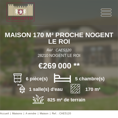
MAISON 170 M² PROCHE NOGENT
LE ROI
Réf : CAE5120
28210 NOGENT LE ROI
€269 000
**
6 pièce(s)
5 chambre(s)
1 salle(s) d'eau
170 m²
825 m² de terrain
Accueil
Maisons
A vendre
Maison
Ref. : CAE5120