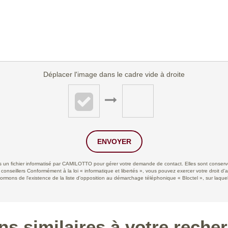
Déplacer l'image dans le cadre vide à droite
ENVOYER
ans un fichier informatisé par CAMILOTTO pour gérer votre demande de contact. Elles sont conservée
 conseillers Conformément à la loi « informatique et libertés », vous pouvez exercer votre droit d'
ns de l'existence de la liste d'opposition au démarchage téléphonique « Bloctel », sur laquell
ns similaires à votre reche