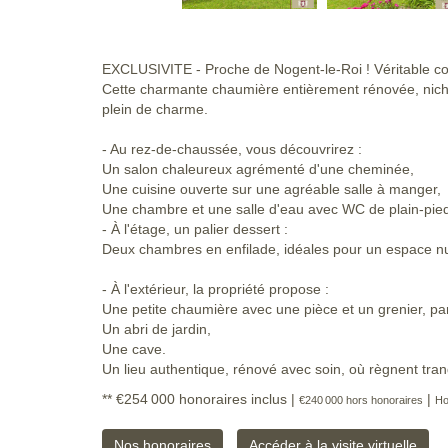
EXCLUSIVITE - Proche de Nogent-le-Roi ! Véritable c
Cette charmante chaumière entièrement rénovée, nichée
plein de charme.
- Au rez-de-chaussée, vous découvrirez :
Un salon chaleureux agrémenté d'une cheminée,
Une cuisine ouverte sur une agréable salle à manger,
Une chambre et une salle d'eau avec WC de plain-pie
- À l'étage, un palier dessert :
Deux chambres en enfilade, idéales pour un espace nu
- À l'extérieur, la propriété propose :
Une petite chaumière avec une pièce et un grenier, pa
Un abri de jardin,
Une cave.
Un lieu authentique, rénové avec soin, où règnent tranq
** €254 000
honoraires inclus
|
|
€240 000
hors honoraires
Ho
Nos honoraires
Accéder à la visite virtuelle