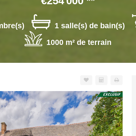
€254 000
**
mbre(s)
1 salle(s) de bain(s)
1000 m² de terrain