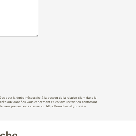
s pour la durée nécessaire à la gestion de la relation client dans le
accès aux données vous concernant et les faire rectifier en contactant
e vous pouvez vous inscrire ici :
https://www.bloctel.gouv.fr/
»
rche