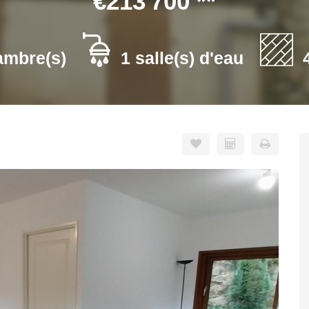
€213 700
**
ambre(s)
1 salle(s) d'eau