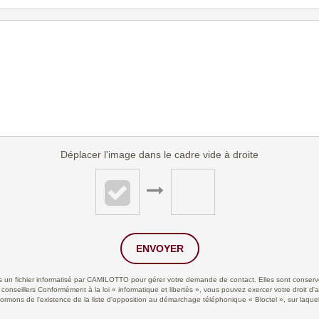
Déplacer l'image dans le cadre vide à droite
ENVOYER
ans un fichier informatisé par CAMILOTTO pour gérer votre demande de contact. Elles sont conservée
 conseillers Conformément à la loi « informatique et libertés », vous pouvez exercer votre droit d'
ns de l'existence de la liste d'opposition au démarchage téléphonique « Bloctel », sur laquell