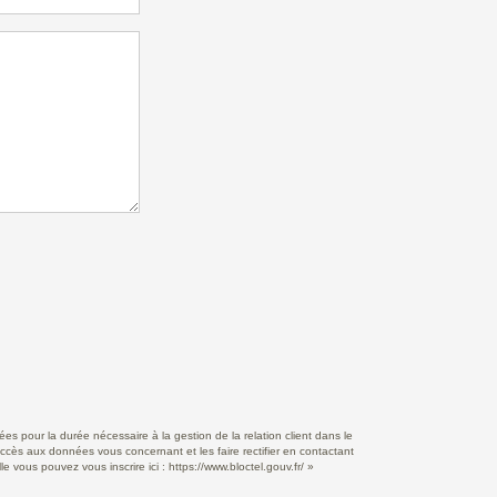
s pour la durée nécessaire à la gestion de la relation client dans le
accès aux données vous concernant et les faire rectifier en contactant
e vous pouvez vous inscrire ici :
https://www.bloctel.gouv.fr/
»