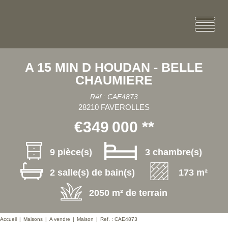
A 15 MIN D HOUDAN - BELLE
CHAUMIERE
Réf : CAE4873
28210 FAVEROLLES
€349 000
**
9 pièce(s)
3 chambre(s)
2 salle(s) de bain(s)
173 m²
2050 m² de terrain
Accueil
Maisons
A vendre
Maison
Ref. : CAE4873