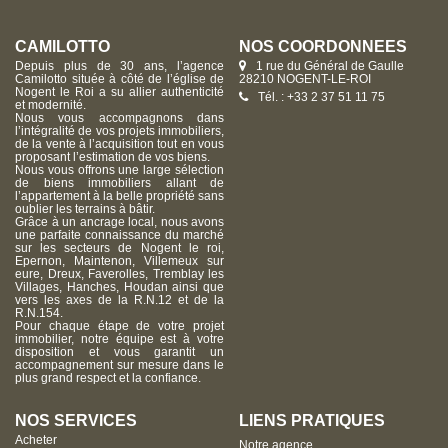
CAMILOTTO
NOS COORDONNÉES
Depuis plus de 30 ans, l’agence
1 rue du Général de Gaulle
Camilotto située à côté de l’église de
28210 NOGENT-LE-ROI
Nogent le Roi a su allier authenticité
Tél. : +33 2 37 51 11 75
et modernité.
Nous vous accompagnons dans
l’intégralité de vos projets immobiliers,
de la vente à l’acquisition tout en vous
proposant l’estimation de vos biens.
Nous vous offrons une large sélection
de biens immobiliers allant de
l’appartement à la belle propriété sans
oublier les terrains à bâtir.
Grâce à un ancrage local, nous avons
une parfaite connaissance du marché
sur les secteurs de Nogent le roi,
Epernon, Maintenon, Villemeux sur
eure, Dreux, Faverolles, Tremblay les
Villages, Hanches, Houdan ainsi que
vers les axes de la R.N.12 et de la
R.N.154.
Pour chaque étape de votre projet
immobilier, notre équipe est à votre
disposition et vous garantit un
accompagnement sur mesure dans le
plus grand respect et la confiance.
NOS SERVICES
LIENS PRATIQUES
Acheter
Notre agence