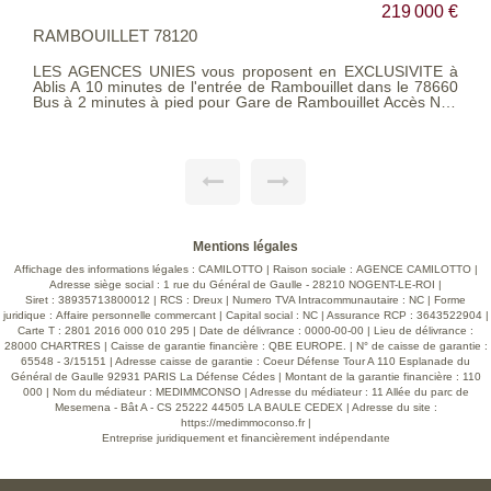
219 000 €
ABLIS 78660
ent en EXCLUSIVITE à
LES AGENCES UNIES vous proposent en ex
ambouillet dans le 78660
vous invitons à visiter cette maison tra
e Rambouillet Accès N10
moins de 5 minutes du centre-ville
sol total propose Entrée,
commodités et transports et à pied des écoles. Edifié
 bains, wc Sous sol total
agréable terrain clos et arboré de 728
in
faire entièrement le tour de la mais
Travaux à prévoir, beau
terrasse, emplacement de parking... La maison ce compose
he écoles et commerces.
au rez-de-chaussée d'une entrée su
ite en page 5 de nos
traversant avec sa cheminée INSERT a
chaleur, une cuisine indépendante équ
cuisson, un dégagement donnant sur
salle d'eau et un wc séparé. A l'étage, vous découvrirez un
Mentions légales
grand palier avec espace dressing dess
Honoraires d'agence charge vendeur. Classe énergétique:
Affichage des informations légales : CAMILOTTO | Raison sociale : AGENCE CAMILOTTO |
DPE E (326 kwh/m²/an en énergie primaire) / (176 kwh/m
Adresse siège social : 1 rue du Général de Gaulle - 28210 NOGENT-LE-ROI |
en énergie finale). GES: B (10 kg CO2/m²/an). Les
Siret : 38935713800012 | RCS : Dreux | Numero TVA Intracommunautaire : NC | Forme
informations sur les risques auxquels 
juridique : Affaire personnelle commercant | Capital social : NC | Assurance RCP : 3643522904 |
sont disponibles sur le sit
Carte T : 2801 2016 000 010 295 | Date de délivrance : 0000-00-00 | Lieu de délivrance :
www.georisques.gouv.fr. Barème consultable sur notre site
28000 CHARTRES | Caisse de garantie financière : QBE EUROPE. | N° de caisse de garantie :
en page 5 de nos honoraires
65548 - 3/15151 | Adresse caisse de garantie : Coeur Défense Tour A 110 Esplanade du
Général de Gaulle 92931 PARIS La Défense Cédes | Montant de la garantie financière : 110
000 | Nom du médiateur : MEDIMMCONSO | Adresse du médiateur : 11 Allée du parc de
Mesemena - Bât A - CS 25222 44505 LA BAULE CEDEX | Adresse du site :
https://medimmoconso.fr
|
Entreprise juridiquement et financièrement indépendante