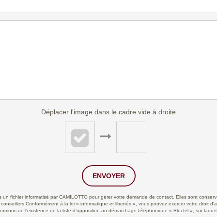
Déplacer l'image dans le cadre vide à droite
ENVOYER
ans un fichier informatisé par CAMILOTTO pour gérer votre demande de contact. Elles sont conservée
 conseillers Conformément à la loi « informatique et libertés », vous pouvez exercer votre droit d'
ns de l'existence de la liste d'opposition au démarchage téléphonique « Bloctel », sur laquell