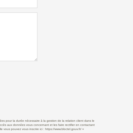
s pour la durée nécessaire à la gestion de la relation client dans le
accès aux données vous concernant et les faire rectifier en contactant
e vous pouvez vous inscrire ici :
https://www.bloctel.gouv.fr/
»