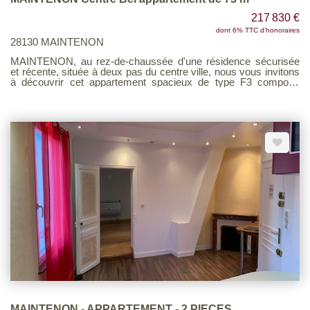
217 830 €
dont 6% TTC d'honoraires
28130 MAINTENON
MAINTENON, au rez-de-chaussée d'une résidence sécurisée
et récente, située à deux pas du centre ville, nous vous invitons
à découvrir cet appartement spacieux de type F3 composé
d'une entrée, un séjour, une cuisine, deux chambres, salle de
bains, wc. Volets électriques. Une place de parking extérieur.
Voir page 7 du Barème d'honoraires consultable sur notre site
MAINTENON - APPARTEMENT - 2 PIECES