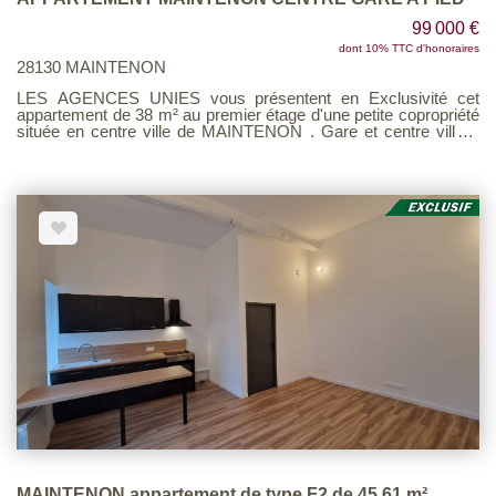
99 000 €
dont 10% TTC d'honoraires
28130 MAINTENON
LES AGENCES UNIES vous présentent en Exclusivité cet
appartement de 38 m² au premier étage d'une petite copropriété
située en centre ville de MAINTENON . Gare et centre ville à
pied! Il se compose d'un séjour avec placard, une cuisine , une
chambre et une salle d'eau , un wc. L'appartement est vendu
libre de location. Voir page 3 du Barème d'honoraires
consultable sur notre site
MAINTENON appartement de type F2 de 45.61 m²