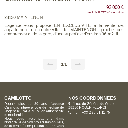
92 000 €
dont 8.24% TTC d'honoraires
28130 MAINTENON
L'agence vous propose EN EXCLUSIVITE à la vente cet
appartement en centre-ville de MAINTENON, proche des
commerces et de la gare, d'une superficie d'environ 36 m2. Il se
compose d'un séjour, d'une cuisine aménagée et équipée, d'une
chambre et d'une salle de bain. Cave privative. Voir page 3 du
Barème d'honoraires consultable sur notre site
1/1
CAMILOTTO
NOS COORDONNÉES
Depuis plus de 30 ans, l’agence
1 rue du Général de Gaulle
Camilotto située à côté de l’église de
28210 NOGENT-LE-ROI
Nogent le Roi a su allier authenticité
Tél. : +33 2 37 51 11 75
et modernité.
Nous vous accompagnons dans
l’intégralité de vos projets immobiliers,
de la vente à l’acquisition tout en vous