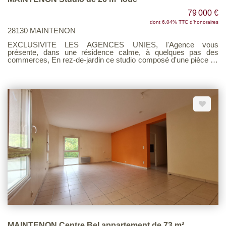
79 000 €
dont 6.04% TTC d'honoraires
28130 MAINTENON
EXCLUSIVITE LES AGENCES UNIES, l'Agence vous
présente, dans une résidence calme, à quelques pas des
commerces, En rez-de-jardin ce studio composé d'une pièce de
vie avec coin-cuisine avec placard, salle d'eau avec wc, Une
place de parking et une cave en sous-sol Studio actuellement
loué 420 € dont 41 € de charges (bail en date du 9-11-2021)
Idéal investisseur Voir page 7 du Barème d'honoraires
consultable sur notre site
MAINTENON Centre Bel appartement de 73 m²