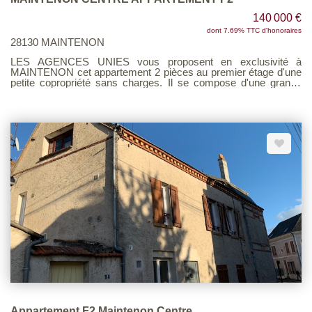
140 000 €
dont 7.69% TTC d'honoraires
28130 MAINTENON
LES AGENCES UNIES vous proposent en exclusivité à
MAINTENON cet appartement 2 pièces au premier étage d'une
petite copropriété sans charges. Il se compose d'une grande
pièce de vie avec cuisine aménagée, une salle d'eau neuve
avec wc, une chambre avec mezzanine et placard. Une place
de parking. Portail motorisé. Voir page 3 du Barème
d'honoraires consultable sur notre site
Appartement F2 Maintenon Centre