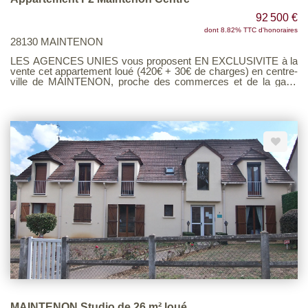
92 500 €
dont 8.82% TTC d'honoraires
28130 MAINTENON
LES AGENCES UNIES vous proposent EN EXCLUSIVITE à la
vente cet appartement loué (420€ + 30€ de charges) en centre-
ville de MAINTENON, proche des commerces et de la gare,
d'une superficie d'environ 36 m². Il se compose d'un séjour,
d'une cuisine aménagée et équipée, d'une chambre et d'une
salle de bain. Cave privative. Contactez-nous pour plus de
renseignements Voir page 3 du Barème d'honoraires
consultable sur notre site
MAINTENON Studio de 26 m² loué