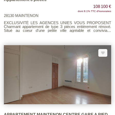
108 100 €
dont 8.1% TTC d'honoraires
28130 MAINTENON
EXCLUSIVITÉ LES AGENCES UNIES VOUS PROPOSENT
Charmant appartement de type 3 pièces entièrement rénové.
Situé au coeur d'une petite ville agréable et conviviale,
découvrez ce superbe appartement de 3 pièces, refait à neuf
avec goût. Il est composé d'un séjour avec coin cuisine, deux
chambres et une salle de douche avec WC. Lumineux,
moderne et chaleureux, venez découvrir votre futur chez-vous.
Voir page 9 du Barème d'honoraires consultable sur notre site
APPARTEMENT MAINTENON CENTRE GARE A PIED