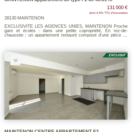
131 000 €
dont 4.8% TTC d'honoraires
28130 MAINTENON
EXCLUSIVITE LES AGENCES UNIES, MAINTENON Proche
gare et écoles : dans une petite copropriété, En rez-de-
chaussée : un appartement restauré composé d'une pièce de
vie avec une cuisine aménagée et équipée, buanderie/cellier,
wc, salle d'eau, chambre avec petite mezzanine. DPE : D -
GES : B Voir page 7 du Barème d'honoraires consultable sur
notre site
MAINTENON CENTRE APPARTEMENT F2