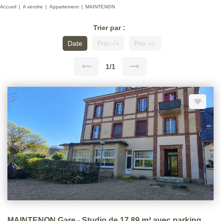
Accueil
A vendre
Appartement
MAINTENON
Trier par :
Date
Prix -/+
Prix +/-
1/1
MAINTENON Gare - Studio de 17,89 m² avec parking et cave