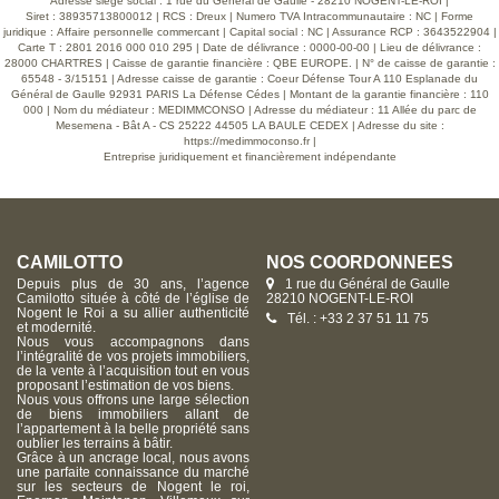
Adresse siège social : 1 rue du Général de Gaulle - 28210 NOGENT-LE-ROI |
Siret : 38935713800012 | RCS : Dreux | Numero TVA Intracommunautaire : NC | Forme
juridique : Affaire personnelle commercant | Capital social : NC | Assurance RCP : 3643522904 |
Carte T : 2801 2016 000 010 295 | Date de délivrance : 0000-00-00 | Lieu de délivrance :
28000 CHARTRES | Caisse de garantie financière : QBE EUROPE. | N° de caisse de garantie :
65548 - 3/15151 | Adresse caisse de garantie : Coeur Défense Tour A 110 Esplanade du
Général de Gaulle 92931 PARIS La Défense Cédes | Montant de la garantie financière : 110
000 | Nom du médiateur : MEDIMMCONSO | Adresse du médiateur : 11 Allée du parc de
Mesemena - Bât A - CS 25222 44505 LA BAULE CEDEX | Adresse du site :
https://medimmoconso.fr
|
Entreprise juridiquement et financièrement indépendante
CAMILOTTO
NOS COORDONNÉES
Depuis plus de 30 ans, l’agence
1 rue du Général de Gaulle
Camilotto située à côté de l’église de
28210 NOGENT-LE-ROI
Nogent le Roi a su allier authenticité
Tél. : +33 2 37 51 11 75
et modernité.
Nous vous accompagnons dans
l’intégralité de vos projets immobiliers,
de la vente à l’acquisition tout en vous
proposant l’estimation de vos biens.
Nous vous offrons une large sélection
de biens immobiliers allant de
l’appartement à la belle propriété sans
oublier les terrains à bâtir.
Grâce à un ancrage local, nous avons
une parfaite connaissance du marché
sur les secteurs de Nogent le roi,