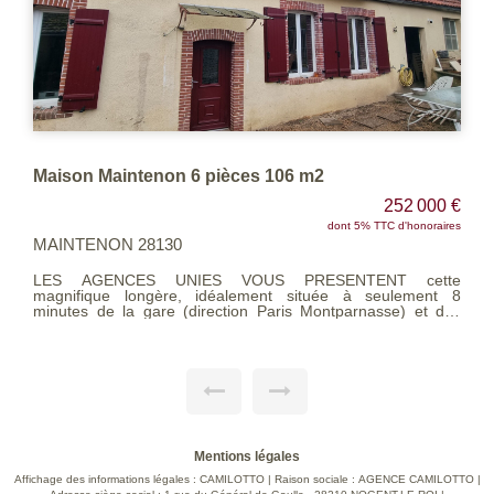
Maison Maintenon 6 pièces 106 m2
252 000 €
dont 5% TTC d'honoraires
MAINTENON 28130
LES AGENCES UNIES VOUS PRESENTENT cette
magnifique longère, idéalement située à seulement 8
minutes de la gare (direction Paris Montparnasse) et des
commerces. Une école maternelle est présente dans le
village. Au rez de chaussée : Entrée, séjour, cuisine, suite
parentale (avec salle d eau), un wc A l'étage : 3 chambres et
une salle de bains + Pompe à chaleur et double vitrage PVC
pour un confort optimal + Dépendances, garage et
rangements, Idéal pour stockage ou atelier + Terrain clos et
sans vis-à-vis Profitez du calme absolu À visiter sans tarder !
Contactez nous pour plus d'informations et organiser une
visite. Voir page 3 du Barème d'honoraires consultable sur
Mentions légales
notre site
Affichage des informations légales : CAMILOTTO | Raison sociale : AGENCE CAMILOTTO |