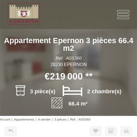
Appartement Epernon 3 pièces 66.4
m2
Réf : AG5360
28230 EPERNON
€219 000
**
3 pièce(s)
2 chambre(s)
66.4 m²
Accueil
Appartements
A vendre
3 pièces
Ref. : AG5360