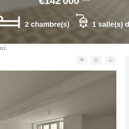
€142 000
**
2 chambre(s)
1 salle(s) 
5312