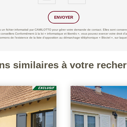
ENVOYER
ans un fichier informatisé par CAMILOTTO pour gérer votre demande de contact. Elles sont conservée
 conseillers Conformément à la loi « informatique et libertés », vous pouvez exercer votre droit d'
ns de l'existence de la liste d'opposition au démarchage téléphonique « Bloctel », sur laquell
ns similaires à votre reche