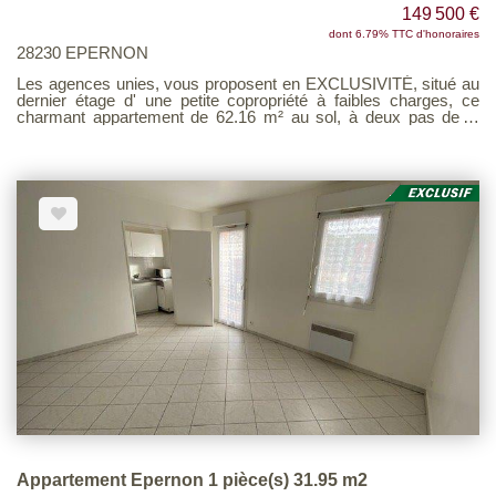
149 500 €
dont 6.79% TTC d'honoraires
28230 EPERNON
Les agences unies, vous proposent en EXCLUSIVITÉ, situé au
dernier étage d' une petite copropriété à faibles charges, ce
charmant appartement de 62.16 m² au sol, à deux pas de la
forêt et des commerces et 5' à pied de la gare d'EPERNON. Il
dispose d'une entrée indépendante, salon avec poutres
apparentes, salle d'eau, W-C, une belle cuisine aménagée et
équipée, un dégagement avec placard, une grande chambre de
16 m² avec possibilité de créer un espace bureau ou dressing ...
Chauffage individuelle au gaz de ville chaudière récente, fibre
optique. Deux grandes caves complètent cet appartement.
Possibilité de louer un garage fermé à proximité. Idéal pour un
premier achat ou investisseur. DPE en C Voir page 6 du
Barème d'honoraires consultable sur notre site
Appartement Epernon 1 pièce(s) 31.95 m2