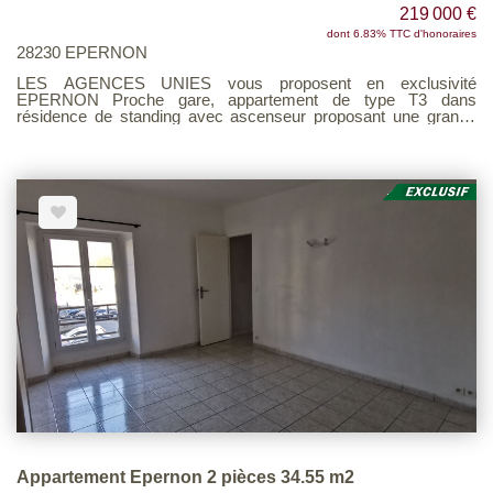
219 000 €
dont 6.83% TTC d'honoraires
28230 EPERNON
LES AGENCES UNIES vous proposent en exclusivité
EPERNON Proche gare, appartement de type T3 dans
résidence de standing avec ascenseur proposant une grande
entrée avec placard, un séjour avec cuisine aménagée et
balcon, un WC, un dégagement desservant 2 chambres avec
balcon dont une avec placard , une salle de bains. Un garage
fermé en sous-sol. Eau froide dans les charges. Si vous
souhaitez vivre dans un cadre idéal tout en étant à proximité
d'une gare, n'attendez plus ! Voir page 9 du Barème
d'honoraires consultable sur notre site
Appartement Epernon 2 pièces 34.55 m2