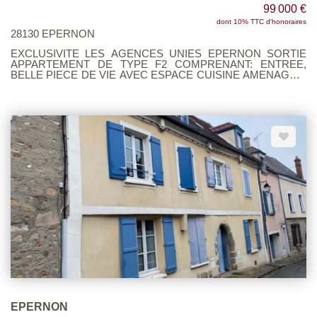
99 000 €
dont 10% TTC d'honoraires
28130 EPERNON
EXCLUSIVITE LES AGENCES UNIES EPERNON SORTIE
APPARTEMENT DE TYPE F2 COMPRENANT: ENTREE,
BELLE PIECE DE VIE AVEC ESPACE CUISINE AMENAGEE,
1 CHAMBRE, SALLE DE BAINS, WC UNE PLACE DE
PARKING GARE POSSIBLE A PIED Voir page 4 du Barème
d'honoraires consultable sur notre site
EPERNON