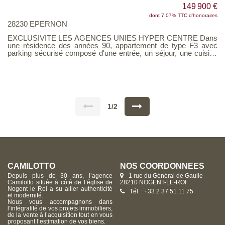
149 900 €
dont 7.07% TTC d'honoraires
28230 EPERNON
EXCLUSIVITE LES AGENCES UNIES HYPER CENTRE Dans
une résidence des années 90, appartement de type F3 avec
parking sécurisé composé d'une entrée, un séjour, une cuisine
meublée, un WC, une salle de bains, deux chambres. Voir page
9 du Barème d'honoraires consultable sur notre site
1/2
CAMILOTTO
NOS COORDONNÉES
Depuis plus de 30 ans, l’agence
1 rue du Général de Gaulle
Camilotto située à côté de l’église de
28210 NOGENT-LE-ROI
Nogent le Roi a su allier authenticité
Tél. : +33 2 37 51 11 75
et modernité.
Nous vous accompagnons dans
l’intégralité de vos projets immobiliers,
de la vente à l’acquisition tout en vous
proposant l’estimation de vos biens.