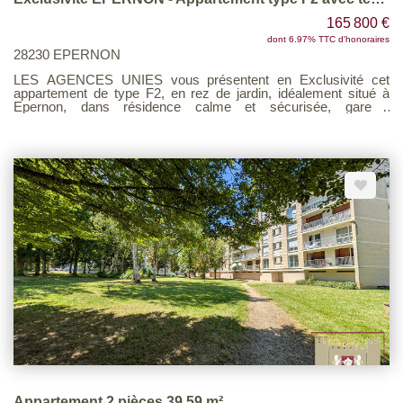
165 800 €
dont 6.97% TTC d'honoraires
28230 EPERNON
LES AGENCES UNIES vous présentent en Exclusivité cet
appartement de type F2, en rez de jardin, idéalement situé à
Epernon, dans résidence calme et sécurisée, gare ,
commerces et écoles à pieds, comprenant : Entrée avec
placard, cuisine aménagée et équipée ouverte sur salon, accès
terrasse et jardin (d'environ 30 m²), salle de bains/wc, chambre.
Place de stationnement aérienne. Cellier . Copropriété récente
de 73 lots dont 20 d'habitations.. Voir page 7 du Barème
d'honoraires consultable sur notre site
Appartement 2 pièces 39.59 m²