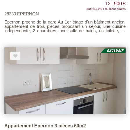
131 900 €
dont 8.11% TTC d'honoraires
28230 EPERNON
Epernon proche de la gare Au 1er étage d'un bâtiment ancien,
appartement de trois pièces proposant un séjour, une cuisine
indépendante, 2 chambres, une salle de bains, un toilette, un
cellier. Charges de copropriété faibles. (7.83 % honoraires TTC
à la charge de l'acquéreur.) Copropriété de 7 lots (Pas de
procédure en cours). Charges annuelles : 200 euros. Voir page
9 du Barème d'honoraires consultable sur notre site
Appartement Epernon 3 pièces 60m2