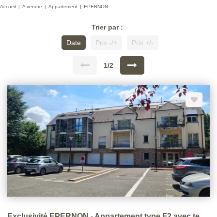
Accueil
A vendre
Appartement
EPERNON
Trier par :
Date
Prix -/+
Prix +/-
1/2
Exclusivité EPERNON - Appartement type F2 avec terrasse