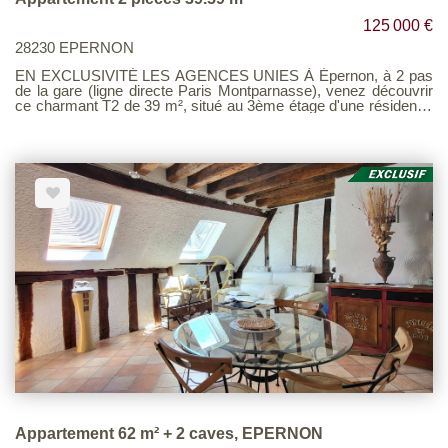
125 000 €
28230 EPERNON
EN EXCLUSIVITÉ LES AGENCES UNIES À Épernon, à 2 pas
de la gare (ligne directe Paris Montparnasse), venez découvrir
ce charmant T2 de 39 m², situé au 3ème étage d'une résidence
avec un ascenseur tout juste rénové. Ce qui vous séduira ? Sa
vue dégagée sur un magnifique parc arboré, visible depuis la
chambre, la cuisine et le séjour. Exposé sud-est, l'appartement
bénéficie d'une luminosité idéale toute la journée : douce le
matin, ensoleillée en journée, sans excès de chaleur (il est
équipé de 3 stores bannes). Cet appartement comprend
également une cave privative, pratique pour le stockage. Son
chauffage est collectif au gaz de ville (compris dans les charges
de copropriété) ! Les atouts : - Appartement lumineux avec vue
sur verdure - Exposition sud-est, ensoleillement optimal -
Ascenseur neuf - Proximité immédiate de la gare et des
commodités - Cave privative - Parking - Résidence bien
entretenue
Appartement 62 m² + 2 caves, EPERNON