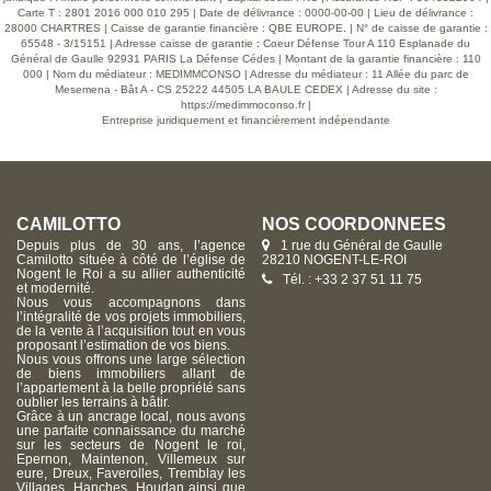
où il est facile de se projeter. Contactez-nous pour plus
Carte T : 2801 2016 000 010 295 | Date de délivrance : 0000-00-00 | Lieu de délivrance :
d'informations !
28000 CHARTRES | Caisse de garantie financière : QBE EUROPE. | N° de caisse de garantie :
65548 - 3/15151 | Adresse caisse de garantie : Coeur Défense Tour A 110 Esplanade du
Général de Gaulle 92931 PARIS La Défense Cédes | Montant de la garantie financière : 110
000 | Nom du médiateur : MEDIMMCONSO | Adresse du médiateur : 11 Allée du parc de
Mesemena - Bât A - CS 25222 44505 LA BAULE CEDEX | Adresse du site :
https://medimmoconso.fr
|
Entreprise juridiquement et financièrement indépendante
CAMILOTTO
NOS COORDONNÉES
Depuis plus de 30 ans, l’agence
1 rue du Général de Gaulle
Camilotto située à côté de l’église de
28210 NOGENT-LE-ROI
Nogent le Roi a su allier authenticité
Tél. : +33 2 37 51 11 75
et modernité.
Nous vous accompagnons dans
l’intégralité de vos projets immobiliers,
de la vente à l’acquisition tout en vous
proposant l’estimation de vos biens.
Nous vous offrons une large sélection
de biens immobiliers allant de
l’appartement à la belle propriété sans
oublier les terrains à bâtir.
Grâce à un ancrage local, nous avons
une parfaite connaissance du marché
sur les secteurs de Nogent le roi,
Epernon, Maintenon, Villemeux sur
eure, Dreux, Faverolles, Tremblay les
Villages, Hanches, Houdan ainsi que