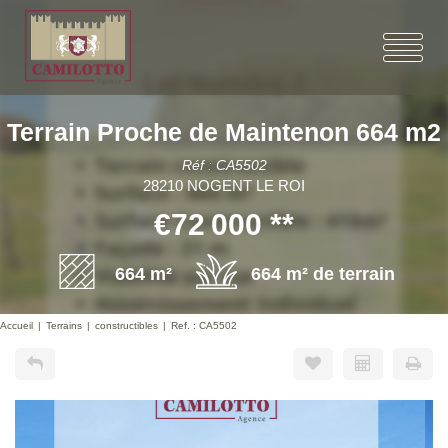
Terrain Proche de Maintenon 664 m2
Réf : CA5502
28210 NOGENT LE ROI
€72 000
**
664 m²
664 m² de terrain
Accueil
Terrains
constructibles
Ref. : CA5502