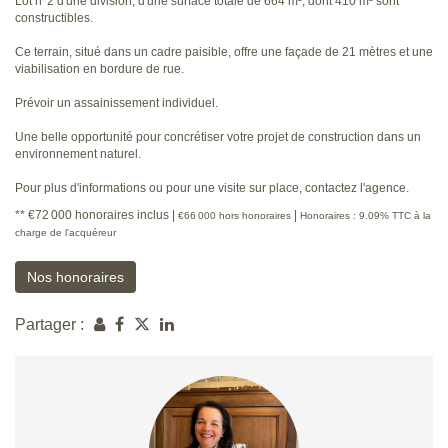
Lot n°2 d'une division, d'une surface totale de 664 m², dont 410 m² sont
constructibles.
Ce terrain, situé dans un cadre paisible, offre une façade de 21 mètres et une
viabilisation en bordure de rue.
Prévoir un assainissement individuel.
Une belle opportunité pour concrétiser votre projet de construction dans un
environnement naturel.
Pour plus d'informations ou pour une visite sur place, contactez l'agence.
** €72 000
honoraires inclus
|
|
€66 000
hors honoraires
Honoraires : 9.09% TTC à la
charge de l'acquéreur
Nos honoraires
Partager :