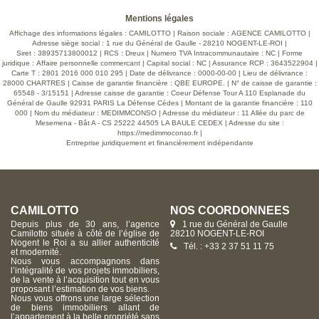
dispose également d'un sous-sol total avec espace de
stationnement, atelier et zone de stockage, idéal pour
Mentions légales
organiser et optimiser votre quotidien. À l'extérieur, un terrain
clos de 1 376 m2 vous permettra de profiter d'un bel espace
Affichage des informations légales : CAMILOTTO | Raison sociale : AGENCE CAMILOTTO |
de verdure pour vos loisirs, vos projets ou simplement vos
Adresse siège social : 1 rue du Général de Gaulle - 28210 NOGENT-LE-ROI |
moments de détente. Les prestations actuelles (double
Siret : 38935713800012 | RCS : Dreux | Numero TVA Intracommunautaire : NC | Forme
vitrage, volets roulants solaires) assurent un bien entretenu
juridique : Affaire personnelle commercant | Capital social : NC | Assurance RCP : 3643522904 |
où il est facile de se projeter. Contactez-nous pour plus
Carte T : 2801 2016 000 010 295 | Date de délivrance : 0000-00-00 | Lieu de délivrance :
d'informations !
28000 CHARTRES | Caisse de garantie financière : QBE EUROPE. | N° de caisse de garantie :
65548 - 3/15151 | Adresse caisse de garantie : Coeur Défense Tour A 110 Esplanade du
Général de Gaulle 92931 PARIS La Défense Cédes | Montant de la garantie financière : 110
000 | Nom du médiateur : MEDIMMCONSO | Adresse du médiateur : 11 Allée du parc de
Mesemena - Bât A - CS 25222 44505 LA BAULE CEDEX | Adresse du site :
https://medimmoconso.fr
|
Entreprise juridiquement et financièrement indépendante
CAMILOTTO
NOS COORDONNÉES
Depuis plus de 30 ans, l’agence
1 rue du Général de Gaulle
Camilotto située à côté de l’église de
28210 NOGENT-LE-ROI
Nogent le Roi a su allier authenticité
Tél. : +33 2 37 51 11 75
et modernité.
Nous vous accompagnons dans
l’intégralité de vos projets immobiliers,
de la vente à l’acquisition tout en vous
proposant l’estimation de vos biens.
Nous vous offrons une large sélection
de biens immobiliers allant de
l’appartement à la belle propriété sans