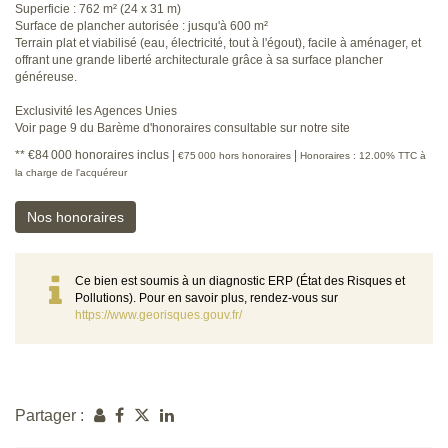
Superficie : 762 m² (24 x 31 m)
Surface de plancher autorisée : jusqu'à 600 m²
Terrain plat et viabilisé (eau, électricité, tout à l'égout), facile à aménager, et
offrant une grande liberté architecturale grâce à sa surface plancher
généreuse.
Exclusivité les Agences Unies
Voir page 9 du Barème d'honoraires consultable sur notre site
** €84 000
honoraires inclus
|
|
€75 000
hors honoraires
Honoraires : 12.00% TTC à
la charge de l'acquéreur
Nos honoraires
Ce bien est soumis à un diagnostic ERP (État des Risques et
Pollutions). Pour en savoir plus, rendez-vous sur
https://www.georisques.gouv.fr/
Partager :