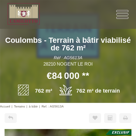
Coulombs - Terrain à bâtir viabilisé
de 762 m²
Réf : AG5613A
28210 NOGENT LE ROI
€84 000
**
762 m²
762 m² de terrain
Accueil
Terrains
à bâtir
Ref. : AG5613A