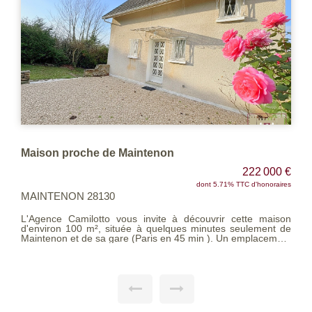
Maison proche de Maintenon
222 000 €
dont 5.71% TTC d'honoraires
MAINTENON 28130
L'Agence Camilotto vous invite à découvrir cette maison
d'environ 100 m², située à quelques minutes seulement de
Maintenon et de sa gare (Paris en 45 min ). Un emplacement
pratique, au calme, idéal pour une vie quotidienne
confortable. Le rez-de-chaussée propose une entrée
spacieuse, une pièce de vie agréable et lumineuse d'environ
25 m² et une cuisine indépendante. Un WC séparé complète
le niveau. À l'étage, vous trouverez trois chambres bien
réparties ainsi qu'une salle de bains avec WC, offrant un
espace nuit agréable pour toute la famille. La maison