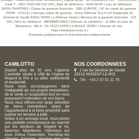
Carte T : 2801 2016 000 010 295 | Date de délivrance : 0000-00-00 | Lieu de délivrance :
28000 CHARTRES | Caisse de garantie financière : QBE EUROPE. | N° de caisse de garantie :
65548 - 3/15151 | Adresse caisse de garantie : Coeur Défense Tour A 110 Esplanade du
Général de Gaulle 92931 PARIS La Défense Cédes | Montant de la garantie financière : 110
000 | Nom du médiateur : MEDIMMCONSO | Adresse du médiateur : 11 Allée du parc de
Mesemena - Bât A - CS 25222 44505 LA BAULE CEDEX | Adresse du site :
https://medimmoconso.fr
|
Entreprise juridiquement et financièrement indépendante
CAMILOTTO
NOS COORDONNÉES
Depuis plus de 30 ans, l’agence
1 rue du Général de Gaulle
Camilotto située à côté de l’église de
28210 NOGENT-LE-ROI
Nogent le Roi a su allier authenticité
Tél. : +33 2 37 51 11 75
et modernité.
Nous vous accompagnons dans
l’intégralité de vos projets immobiliers,
de la vente à l’acquisition tout en vous
proposant l’estimation de vos biens.
Nous vous offrons une large sélection
de biens immobiliers allant de
l’appartement à la belle propriété sans
oublier les terrains à bâtir.
Grâce à un ancrage local, nous avons
une parfaite connaissance du marché
sur les secteurs de Nogent le roi,
Epernon, Maintenon, Villemeux sur
eure, Dreux, Faverolles, Tremblay les
Villages, Hanches, Houdan ainsi que