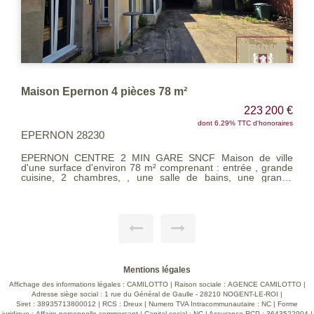
Maison Epernon 4 pièces 78 m²
223 200 €
dont 6.29% TTC d'honoraires
EPERNON 28230
EPERNON CENTRE 2 MIN GARE SNCF Maison de ville
d'une surface d'environ 78 m² comprenant : entrée , grande
cuisine, 2 chambres, , une salle de bains, une grange
(possibilité d'aménagement) et un terrain. Idéalement située
à proximité de la gare, des commerces, écoles. Exclusivité
Les Agences Unies Voir page 9 du Barème d'honoraires
consultable sur notre site
Mentions légales
Affichage des informations légales : CAMILOTTO | Raison sociale : AGENCE CAMILOTTO |
Adresse siège social : 1 rue du Général de Gaulle - 28210 NOGENT-LE-ROI |
Siret : 38935713800012 | RCS : Dreux | Numero TVA Intracommunautaire : NC | Forme
juridique : Affaire personnelle commercant | Capital social : NC | Assurance RCP : 3643522904 |