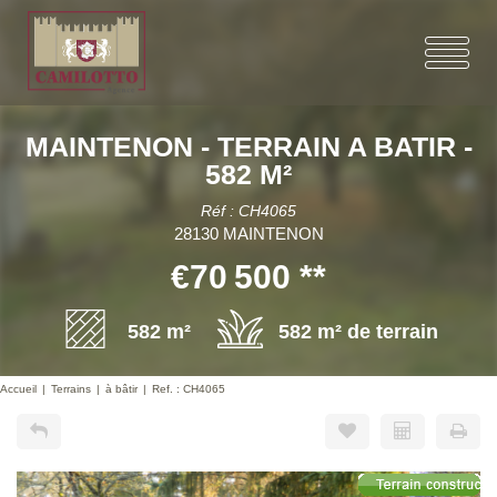
MAINTENON - TERRAIN A BATIR -
582 M²
Réf : CH4065
28130 MAINTENON
€70 500
**
582 m²
582 m² de terrain
Accueil
Terrains
à bâtir
Ref. : CH4065