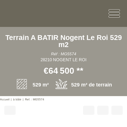
Terrain A BATIR Nogent Le Roi 529
m2
Réf : MG5574
28210 NOGENT LE ROI
€64 500
**
529 m²
529 m² de terrain
Accueil
à bâtir
Ref. : MG5574