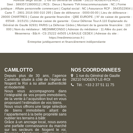
Adresse siège social : 1 rue du Général de Gaulle - 28210 NOGENT-LE-ROI |
Siret : 38935713800012 | RCS : Dreux | Numero TVA Intracommunautaire : NC | Forme
juridique : Affaire personnelle commercant | Capital social : NC | Assurance RCP : 3643522904 |
Carte T : 2801 2016 000 010 295 | Date de délivrance : 0000-00-00 | Lieu de délivrance :
28000 CHARTRES | Caisse de garantie financière : QBE EUROPE. | N° de caisse de garantie :
65548 - 3/15151 | Adresse caisse de garantie : Coeur Défense Tour A 110 Esplanade du
Général de Gaulle 92931 PARIS La Défense Cédes | Montant de la garantie financière : 110
000 | Nom du médiateur : MEDIMMCONSO | Adresse du médiateur : 11 Allée du parc de
Mesemena - Bât A - CS 25222 44505 LA BAULE CEDEX | Adresse du site :
https://medimmoconso.fr
|
Entreprise juridiquement et financièrement indépendante
CAMILOTTO
NOS COORDONNÉES
Depuis plus de 30 ans, l’agence
1 rue du Général de Gaulle
Camilotto située à côté de l’église de
28210 NOGENT-LE-ROI
Nogent le Roi a su allier authenticité
Tél. : +33 2 37 51 11 75
et modernité.
Nous vous accompagnons dans
l’intégralité de vos projets immobiliers,
de la vente à l’acquisition tout en vous
proposant l’estimation de vos biens.
Nous vous offrons une large sélection
de biens immobiliers allant de
l’appartement à la belle propriété sans
oublier les terrains à bâtir.
Grâce à un ancrage local, nous avons
une parfaite connaissance du marché
sur les secteurs de Nogent le roi,