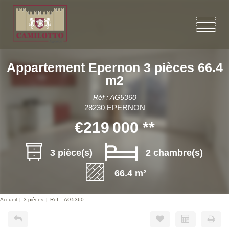
Appartement Epernon 3 pièces 66.4
m2
Réf : AG5360
28230 EPERNON
€219 000
**
3 pièce(s)
2 chambre(s)
66.4 m²
Accueil
3 pièces
Ref. : AG5360