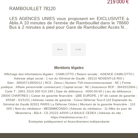
€
299 500 €
ABLIS 78660
à
LES AGENCES UNIES vous proposent en exclusivité Nous
0
vous invitons à visiter cette maison traditionnelle située à
0
moins de 5 minutes du centre-ville d'Ablis avec ses
,
commodités et transports et à pied des écoles. Edifiée sur un
l
agréable terrain clos et arboré de 728 m² où vous pourrez
faire entièrement le tour de la maison, avec barbecue,
u
terrasse, emplacement de parking... La maison ce compose
.
au rez-de-chaussée d'une entrée sur un salon séjour
s
traversant avec sa cheminée INSERT avec répartiteur de
chaleur, une cuisine indépendante équipée avec piano de
cuisson, un dégagement donnant sur une chambre, une
salle d'eau et un wc séparé. A l'étage, vous découvrirez un
Mentions légales
grand palier avec espace dressing desservant 3 chambres.
Honoraires d'agence charge vendeur. Classe énergétique:
Affichage des informations légales : CAMILOTTO | Raison sociale : AGENCE CAMILOTTO |
DPE E (326 kwh/m²/an en énergie primaire) / (176 kwh/m²/an
Adresse siège social : 1 rue du Général de Gaulle - 28210 NOGENT-LE-ROI |
en énergie finale). GES: B (10 kg CO2/m²/an). Les
Siret : 38935713800012 | RCS : Dreux | Numero TVA Intracommunautaire : NC | Forme
informations sur les risques auxquels ce bien est exposé
juridique : Affaire personnelle commercant | Capital social : NC | Assurance RCP : 3643522904 |
sont disponibles sur le site Géorisques :
Carte T : 2801 2016 000 010 295 | Date de délivrance : 0000-00-00 | Lieu de délivrance :
www.georisques.gouv.fr. Barème consultable sur notre site
28000 CHARTRES | Caisse de garantie financière : QBE EUROPE. | N° de caisse de garantie :
en page 5 de nos honoraires
65548 - 3/15151 | Adresse caisse de garantie : Coeur Défense Tour A 110 Esplanade du
Général de Gaulle 92931 PARIS La Défense Cédes | Montant de la garantie financière : 110
000 | Nom du médiateur : MEDIMMCONSO | Adresse du médiateur : 11 Allée du parc de
Mesemena - Bât A - CS 25222 44505 LA BAULE CEDEX | Adresse du site :
https://medimmoconso.fr
|
Entreprise juridiquement et financièrement indépendante