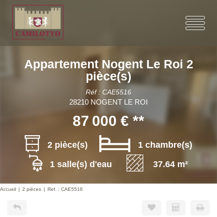
Appartement Nogent Le Roi 2
pièce(s)
Réf : CAE5516
28210 NOGENT LE ROI
87 000 €
**
2 pièce(s)
1 chambre(s)
1 salle(s) d'eau
37.64 m²
Accueil
2 pièces
Ref. : CAE5516