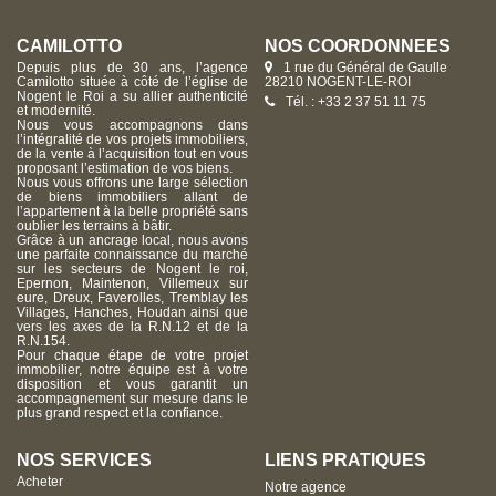
CAMILOTTO
NOS COORDONNÉES
Depuis plus de 30 ans, l’agence
1 rue du Général de Gaulle
Camilotto située à côté de l’église de
28210 NOGENT-LE-ROI
Nogent le Roi a su allier authenticité
Tél. : +33 2 37 51 11 75
et modernité.
Nous vous accompagnons dans
l’intégralité de vos projets immobiliers,
de la vente à l’acquisition tout en vous
proposant l’estimation de vos biens.
Nous vous offrons une large sélection
de biens immobiliers allant de
l’appartement à la belle propriété sans
oublier les terrains à bâtir.
Grâce à un ancrage local, nous avons
une parfaite connaissance du marché
sur les secteurs de Nogent le roi,
Epernon, Maintenon, Villemeux sur
eure, Dreux, Faverolles, Tremblay les
Villages, Hanches, Houdan ainsi que
vers les axes de la R.N.12 et de la
R.N.154.
Pour chaque étape de votre projet
immobilier, notre équipe est à votre
disposition et vous garantit un
accompagnement sur mesure dans le
plus grand respect et la confiance.
NOS SERVICES
LIENS PRATIQUES
Acheter
Notre agence