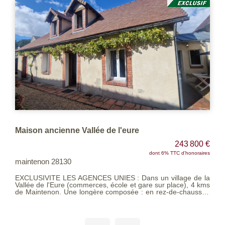
Maison Maintenon 6 pièces 106 m2
3 800 €
252 00
honoraires
dont 5% TTC d'honora
MAINTENON 28130
LES AGENCES UNIES VOUS PRESENTENT cet
), 4 kms
magnifique longère, idéalement située à seulemen
haussée
minutes de la gare (direction Paris Montparnasse) et 
salle à
commerces. Une école maternelle est présente dans
 wc. A
village. Au rez de chaussée : Entrée, séjour, cuisine, su
de. Une
parentale (avec salle d eau), un wc A l'étage : 3 chambres et
e d'eau
une salle de bains + Pompe à chaleur et double vitrage PVC