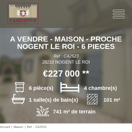
A VENDRE - MAISON - PROCHE
NOGENT LE ROI - 6 PIECES
Réf : CA2523
28210 NOGENT LE ROI
€227 000
**
6 pièce(s)
4 chambre(s)
1 salle(s) de bain(s)
101 m²
741 m² de terrain
Accueil
Maison
Ref. : CA2523