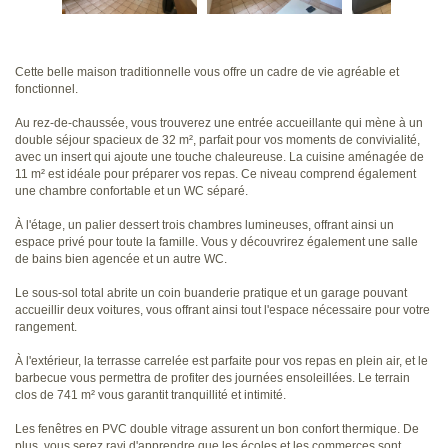
Cette belle maison traditionnelle vous offre un cadre de vie agréable et
fonctionnel.
Au rez-de-chaussée, vous trouverez une entrée accueillante qui mène à un
double séjour spacieux de 32 m², parfait pour vos moments de convivialité,
avec un insert qui ajoute une touche chaleureuse. La cuisine aménagée de
11 m² est idéale pour préparer vos repas. Ce niveau comprend également
une chambre confortable et un WC séparé.
À l'étage, un palier dessert trois chambres lumineuses, offrant ainsi un
espace privé pour toute la famille. Vous y découvrirez également une salle
de bains bien agencée et un autre WC.
Le sous-sol total abrite un coin buanderie pratique et un garage pouvant
accueillir deux voitures, vous offrant ainsi tout l'espace nécessaire pour votre
rangement.
À l'extérieur, la terrasse carrelée est parfaite pour vos repas en plein air, et le
barbecue vous permettra de profiter des journées ensoleillées. Le terrain
clos de 741 m² vous garantit tranquillité et intimité.
Les fenêtres en PVC double vitrage assurent un bon confort thermique. De
plus, vous serez ravi d'apprendre que les écoles et les commerces sont