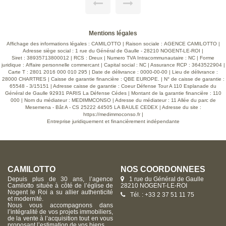
pour un confort optimal + Dépendances, garage et
rangements, Idéal pour stockage ou atelier + Terrain clos
sans vis-à-vis Profitez du calme absolu À visiter sans tarder !
Contactez nous pour plus d'informations et organiser 
visite. Voir page 3 du Barème d'honoraires consultable sur
Mentions légales
notre site
Affichage des informations légales : CAMILOTTO | Raison sociale : AGENCE CAMILOTTO |
Adresse siège social : 1 rue du Général de Gaulle - 28210 NOGENT-LE-ROI |
Siret : 38935713800012 | RCS : Dreux | Numero TVA Intracommunautaire : NC | Forme
juridique : Affaire personnelle commercant | Capital social : NC | Assurance RCP : 3643522904 |
Carte T : 2801 2016 000 010 295 | Date de délivrance : 0000-00-00 | Lieu de délivrance :
28000 CHARTRES | Caisse de garantie financière : QBE EUROPE. | N° de caisse de garantie :
65548 - 3/15151 | Adresse caisse de garantie : Coeur Défense Tour A 110 Esplanade du
Général de Gaulle 92931 PARIS La Défense Cédes | Montant de la garantie financière : 110
000 | Nom du médiateur : MEDIMMCONSO | Adresse du médiateur : 11 Allée du parc de
Mesemena - Bât A - CS 25222 44505 LA BAULE CEDEX | Adresse du site :
https://medimmoconso.fr
|
Entreprise juridiquement et financièrement indépendante
CAMILOTTO
NOS COORDONNÉES
Depuis plus de 30 ans, l’agence
1 rue du Général de Gaulle
Camilotto située à côté de l’église de
28210 NOGENT-LE-ROI
Nogent le Roi a su allier authenticité
Tél. : +33 2 37 51 11 75
et modernité.
Nous vous accompagnons dans
l’intégralité de vos projets immobiliers,
de la vente à l’acquisition tout en vous
proposant l’estimation de vos biens.